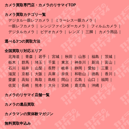
カメラ買取専門店・カメラのリサマイTOP
カメラ買取カテゴリ一覧
デジタル一眼レフカメラ
ミラーレス一眼カメラ
一眼レフカメラ
レンジファインダーカメラ
フィルムカメラ
デジタルカメラ
ビデオカメラ
レンズ
三脚
カメラ用品
選べる3つの買取方法
全国買取り対応エリア
北海道
青森
岩手
宮城
秋田
山形
福島
茨城
栃木
群馬
埼玉
千葉
東京
神奈川
新潟
富山
石川
福井
山梨
長野
岐阜
静岡
愛知
三重
滋賀
京都
大阪
兵庫
奈良
和歌山
徳島
香川
愛媛
高知
鳥取
島根
岡山
広島
山口
福岡
佐賀
長崎
熊本
大分
宮崎
鹿児島
沖縄
カメラのリサマイ店舗一覧
カメラの遺品買取
カメラマンの実体験マガジン
無料買取申込み