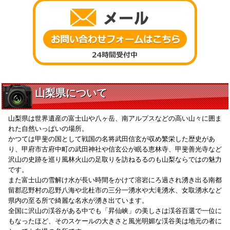
山梨県について
山梨県は世界遺産の富士山や八ヶ岳、南アルプスなどの高い山々に囲ま
れた自然いっぱいの場所。
かつては甲斐の国として戦国の名将武田信玄が収め繁栄した歴史があ
り、甲府市古府中町の武田神社や信玄公が眠る恵林寺、甲斐善光寺など
沢山の史跡を巡り風林火山の足取りを訪ねるるのも山梨ならではの魅力
です。
また富士山の雪解け水が長い時間をかけて溶岩にろ過され湧き出る南都
留郡忍野村の忍野八海や北杜市の三分一湧水や大滝湧水、女取湧水など
県内の至る所で綺麗な名水が湧き出ています。
全国に沢山の渓谷がある中でも「昇仙峡」の美しさは渓谷百選で一位に
もなったほど、そのスケールの大きさと風光明媚な渓谷美は地元の者に