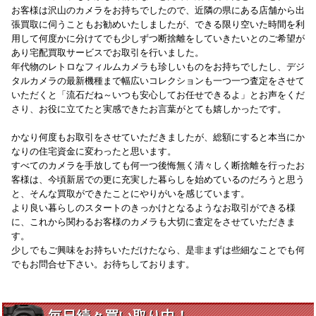
お客様は沢山のカメラをお持ちでしたので、近隣の県にある店舗から出
張買取に伺うこともお勧めいたしましたが、できる限り空いた時間を利
用して何度かに分けてでも少しずつ断捨離をしていきたいとのご希望が
あり宅配買取サービスでお取引を行いました。
年代物のレトロなフィルムカメラも珍しいものをお持ちでしたし、デジ
タルカメラの最新機種まで幅広いコレクションも一つ一つ査定をさせて
いただくと「流石だね～いつも安心してお任せできるよ」とお声をくだ
さり、お役に立てたと実感できたお言葉がとても嬉しかったです。
かなり何度もお取引をさせていただきましたが、総額にすると本当にか
なりの住宅資金に変わったと思います。
すべてのカメラを手放しても何一つ後悔無く清々しく断捨離を行ったお
客様は、今頃新居での更に充実した暮らしを始めているのだろうと思う
と、そんな買取ができたことにやりがいを感じています。
より良い暮らしのスタートのきっかけとなるようなお取引ができる様
に、これから関わるお客様のカメラも大切に査定をさせていただきま
す。
少しでもご興味をお持ちいただけたなら、是非まずは些細なことでも何
でもお問合せ下さい。お待ちしております。