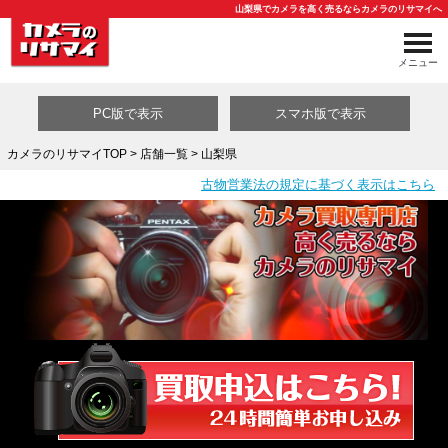
山梨県でカメラを高く売るならカメラのリサマイへ
メニュー
PC版で表示
スマホ版で表示
カメラのリサマイTOP
>
店舗一覧
> 山梨県
古物営業法の規定に基づく表示はこちら
買取カテゴリ一覧