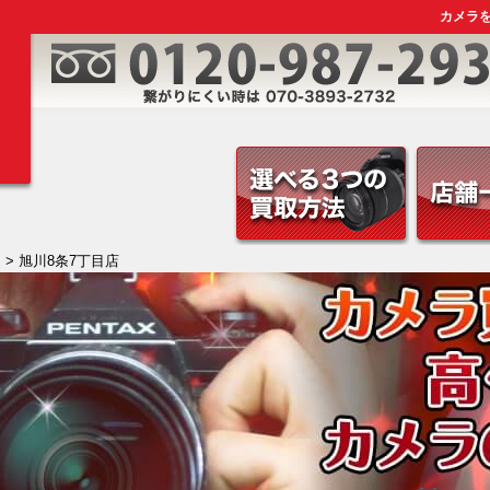
カメラ
道
> 旭川8条7丁目店