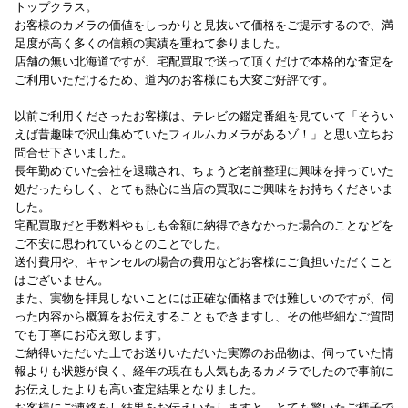
トップクラス。
お客様のカメラの価値をしっかりと見抜いて価格をご提示するので、満
足度が高く多くの信頼の実績を重ねて参りました。
店舗の無い北海道ですが、宅配買取で送って頂くだけで本格的な査定を
ご利用いただけるため、道内のお客様にも大変ご好評です。
以前ご利用くださったお客様は、テレビの鑑定番組を見ていて「そうい
えば昔趣味で沢山集めていたフィルムカメラがあるゾ！」と思い立ちお
問合せ下さいました。
長年勤めていた会社を退職され、ちょうど老前整理に興味を持っていた
処だったらしく、とても熱心に当店の買取にご興味をお持ちくださいま
した。
宅配買取だと手数料やもしも金額に納得できなかった場合のことなどを
ご不安に思われているとのことでした。
送付費用や、キャンセルの場合の費用などお客様にご負担いただくこと
はございません。
また、実物を拝見しないことには正確な価格までは難しいのですが、伺
った内容から概算をお伝えすることもできますし、その他些細なご質問
でも丁寧にお応え致します。
ご納得いただいた上でお送りいただいた実際のお品物は、伺っていた情
報よりも状態が良く、経年の現在も人気もあるカメラでしたので事前に
お伝えしたよりも高い査定結果となりました。
お客様にご連絡をし結果をお伝えいたしますと、とても驚いたご様子で