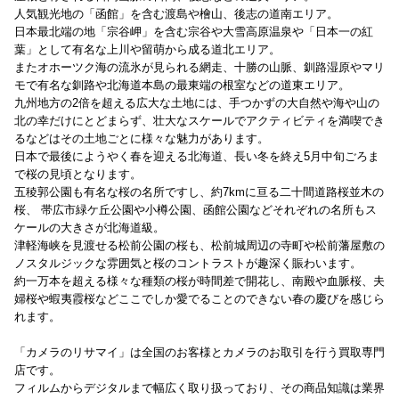
人気観光地の「函館」を含む渡島や檜山、後志の道南エリア。
日本最北端の地「宗谷岬」を含む宗谷や大雪高原温泉や「日本一の紅
葉」として有名な上川や留萌から成る道北エリア。
またオホーツク海の流氷が見られる網走、十勝の山脈、釧路湿原やマリ
モで有名な釧路や北海道本島の最東端の根室などの道東エリア。
九州地方の2倍を超える広大な土地には、手つかずの大自然や海や山の
北の幸だけにとどまらず、壮大なスケールでアクティビティを満喫でき
るなどはその土地ごとに様々な魅力があります。
日本で最後にようやく春を迎える北海道、長い冬を終え5月中旬ごろま
で桜の見頃となります。
五稜郭公園も有名な桜の名所ですし、約7kmに亘る二十間道路桜並木の
桜、 帯広市緑ケ丘公園や小樽公園、函館公園などそれぞれの名所もス
ケールの大きさが北海道級。
津軽海峡を見渡せる松前公園の桜も、松前城周辺の寺町や松前藩屋敷の
ノスタルジックな雰囲気と桜のコントラストが趣深く賑わいます。
約一万本を超える様々な種類の桜が時間差で開花し、南殿や血脈桜、夫
婦桜や蝦夷霞桜などここでしか愛でることのできない春の慶びを感じら
れます。
「カメラのリサマイ」は全国のお客様とカメラのお取引を行う買取専門
店です。
フィルムからデジタルまで幅広く取り扱っており、その商品知識は業界