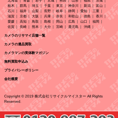
北海道
青森
岩手
宮城
秋田
山形
福島
茨城
栃木
群馬
埼玉
千葉
東京
神奈川
新潟
富山
石川
福井
山梨
長野
岐阜
静岡
愛知
三重
滋賀
京都
大阪
兵庫
奈良
和歌山
徳島
香川
愛媛
高知
鳥取
島根
岡山
広島
山口
福岡
佐賀
長崎
熊本
大分
宮崎
鹿児島
沖縄
カメラのリサマイ店舗一覧
カメラの遺品買取
カメラマンの実体験マガジン
無料買取申込み
プライバシーポリシー
会社概要
Copyright © 2019 株式会社リサイクルマイスター All Rights
Reserved.