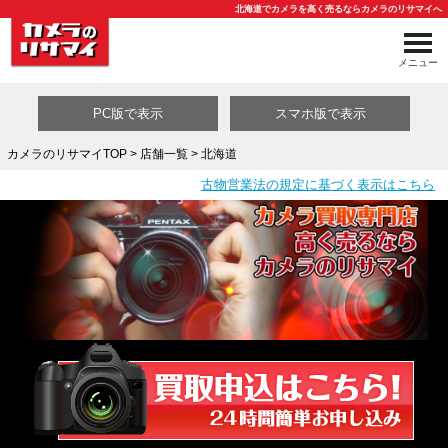
北海道でカメラを高く売るならカメラのリサマイへ
メニュー
PC版で表示
スマホ版で表示
カメラのリサマイTOP
>
店舗一覧
> 北海道
古物営業法の規定に基づく表示はこちら
買取カテゴリ一覧