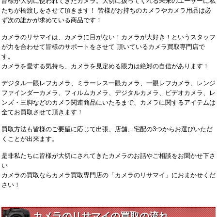
皆様が大切に使われてきたカメラ。大切に扱ってくれる未来のユーザーに私
たちが橋渡しをさせて頂きます！ 皆様がお持ちのカメラやカメラ用品は必
ず次の誰かが求めている商品です！
カメラのリサマイは、カメラに目がない！カメラが大好き！というスタッフ
が力を合わせて皆様のサポートをさせて 頂いているカメラ買取専門店で
す。
カメラを愛する気持ち、カメラを見定める眼力は絶対の自信があります！
デジタル一眼レフカメラ、ミラーレス一眼カメラ、一眼レフカメラ、レンジ
ファインダーカメラ、フィルムカメラ、デジタルカメラ、ビデオカメラ、レ
ンズ・三脚などのカメラ関連商品にいたるまで、カメラに関するアイテムは
全てお買取させて頂きます！
買取方法も皆様のご要望に応じて出張、店舗、宅配の3つからお選びいただ
くことが出来ます。
是非私たちに皆様が大切にされてきたカメラのお話やご相談をお聞かせ下さ
い
カメラの買取ならカメラ買取専門店の「カメラのリサマイ」におまかせくだ
さい！