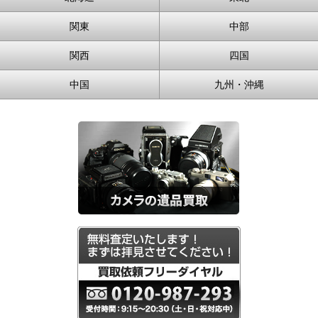
関東
中部
関西
四国
中国
九州・沖縄