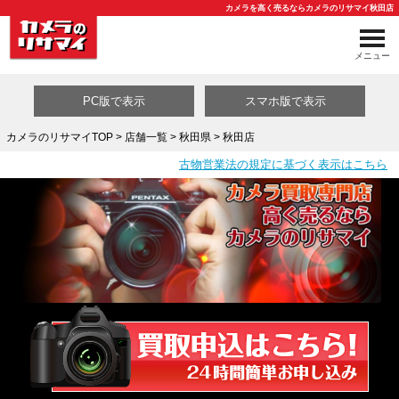
カメラを高く売るならカメラのリサマイ秋田店
メニュー
PC版で表示
スマホ版で表示
カメラのリサマイTOP
>
店舗一覧
>
秋田県
> 秋田店
古物営業法の規定に基づく表示はこちら
買取カテゴリ一覧