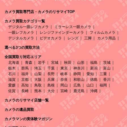
カメラ買取専門店・カメラのリサマイTOP
カメラ買取カテゴリ一覧
デジタル一眼レフカメラ
ミラーレス一眼カメラ
一眼レフカメラ
レンジファインダーカメラ
フィルムカメラ
デジタルカメラ
ビデオカメラ
レンズ
三脚
カメラ用品
選べる3つの買取方法
全国買取り対応エリア
北海道
青森
岩手
宮城
秋田
山形
福島
茨城
栃木
群馬
埼玉
千葉
東京
神奈川
新潟
富山
石川
福井
山梨
長野
岐阜
静岡
愛知
三重
滋賀
京都
大阪
兵庫
奈良
和歌山
徳島
香川
愛媛
高知
鳥取
島根
岡山
広島
山口
福岡
佐賀
長崎
熊本
大分
宮崎
鹿児島
沖縄
カメラのリサマイ店舗一覧
カメラの遺品買取
カメラマンの実体験マガジン