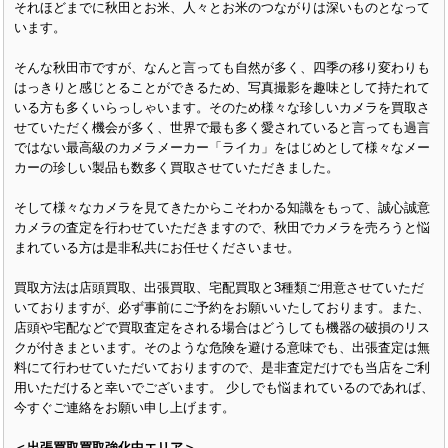
それほどまでに秋田とお米、人々とお米のつながりは深いものとなって
います。
そんな秋田市ですが、なんと言っても自然が多く、四季の移り変わりも
はっきりと感じとることができるため、写真撮影を趣味として持たれて
いる方も多くいらっしゃいます。そのため様々な珍しいカメラを買取さ
せていただく機会が多く、世界で最も多く愛されていると言っても過言
ではない最高級のカメラメーカー「ライカ」をはじめとして様々なメー
カーの珍しい製品も数多く買取させていただきました。
そして様々なカメラを見てきたからこそわかる知識をもって、誠心誠意
カメラの査定を行わせていただきますので、秋田でカメラを売ろうと悩
まれている方は是非私共にお任せくださいませ。
買取方法は店頭買取、出張買取、宅配買取と3種類ご用意させていただ
いておりますが、必ず事前にご予約をお願いいたしております。また、
店頭や宅配などで買取査定をされる場合はどうしても機器の破損のリス
クが付きまといます。そのような危険を避ける意味でも、出張査定は無
料にて行わせていただいておりますので、是非査定だけでも当店をご利
用いただけると幸いでございます。 少しでも悩まれているのであれば、
今すぐご連絡をお願い申し上げます。
＜出張買取買取強化中エリア＞