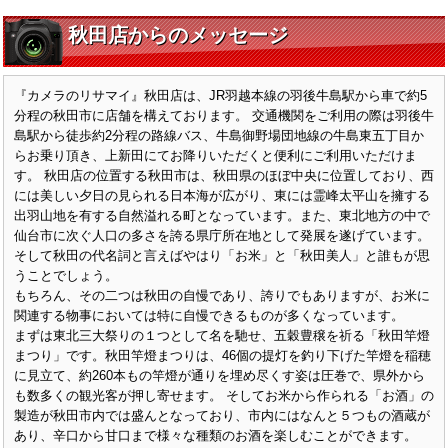
秋田店からのメッセージ
『カメラのリサマイ』秋田店は、JR羽越本線の羽後牛島駅から車で約5
分程の秋田市に店舗を構えております。 交通機関をご利用の際は羽後牛
島駅から徒歩約2分程の路線バス、牛島御野場団地線の牛島東五丁目か
らお乗り頂き、上新田にてお降りいただくと便利にご利用いただけま
す。 秋田店の位置する秋田市は、秋田県のほぼ中央に位置しており、西
には美しい夕日の見られる日本海が広がり、東には霊峰太平山を擁する
出羽山地を有する自然溢れる町となっています。また、東北地方の中で
仙台市に次ぐ人口の多さを誇る県庁所在地として発展を遂げています。
そして秋田の代名詞と言えばやはり「お米」と「秋田美人」と誰もが思
うことでしょう。
もちろん、その二つは秋田の自慢であり、誇りでもありますが、お米に
関連する物事においては特に自慢できるものが多くなっています。
まずは東北三大祭りの１つとして名を馳せ、五穀豊穣を祈る「秋田竿燈
まつり」です。秋田竿燈まつりは、46個の提灯を釣り下げた竿燈を稲穂
に見立て、約260本もの竿燈が通りを埋め尽くす姿は圧巻で、県外から
も数多くの観光客が押し寄せます。 そしてお米から作られる「お酒」の
製造が秋田市内では盛んとなっており、市内にはなんと５つもの酒蔵が
あり、辛口から甘口まで様々な種類のお酒を楽しむことができます。