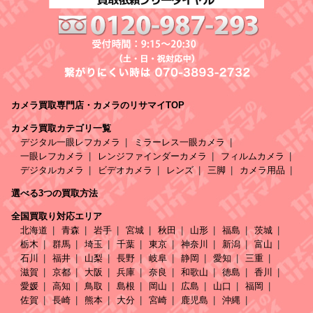
カメラ買取専門店・カメラのリサマイTOP
カメラ買取カテゴリ一覧
デジタル一眼レフカメラ
ミラーレス一眼カメラ
一眼レフカメラ
レンジファインダーカメラ
フィルムカメラ
デジタルカメラ
ビデオカメラ
レンズ
三脚
カメラ用品
選べる3つの買取方法
全国買取り対応エリア
北海道
青森
岩手
宮城
秋田
山形
福島
茨城
栃木
群馬
埼玉
千葉
東京
神奈川
新潟
富山
石川
福井
山梨
長野
岐阜
静岡
愛知
三重
滋賀
京都
大阪
兵庫
奈良
和歌山
徳島
香川
愛媛
高知
鳥取
島根
岡山
広島
山口
福岡
佐賀
長崎
熊本
大分
宮崎
鹿児島
沖縄