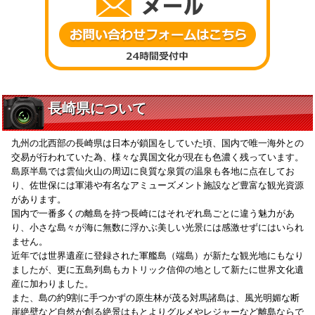
長崎県について
九州の北西部の長崎県は日本が鎖国をしていた頃、国内で唯一海外との
交易が行われていた為、様々な異国文化が現在も色濃く残っています。
島原半島では雲仙火山の周辺に良質な泉質の温泉も各地に点在してお
り、佐世保には軍港や有名なアミューズメント施設など豊富な観光資源
があります。
国内で一番多くの離島を持つ長崎にはそれぞれ島ごとに違う魅力があ
り、小さな島々が海に無数に浮かぶ美しい光景には感激せずにはいられ
ません。
近年では世界遺産に登録された軍艦島（端島）が新たな観光地にもなり
ましたが、更に五島列島もカトリック信仰の地として新たに世界文化遺
産に加わりました。
また、島の約9割に手つかずの原生林が茂る対馬諸島は、風光明媚な断
崖絶壁など自然が創る絶景はもとよりグルメやレジャーなど離島ならで