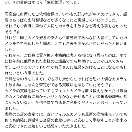
が、その目的はずばり「生前整理」でした。
同窓会に出席したご依頼者様は、いつもの顔ぶれが年々欠けてきて、話
題はもっぱら生前整理などが多くなったと実感していたのでした。
それでもご自身に重ねて大切なカメラを手放すなど考える事もなかった
そうです。
けれど、同じカメラ好きの友人も生前整理であんなに大切にしていたカ
メラを全て売却したと聞き、とても意表を突かれた想いだったと伺いま
した。
それから、ご自身に置き換え本格的に考える様になり思ったのは、すで
に数年前に他界された奥様のご遺品ですら片付けることが出来ておら
ず、このままでいてもいつかお子さんに迷惑をかけることになるかもし
れないという事でした。
元気な今のうちにすぐにでも取り掛からなければと思い大切なカメラを
手放す為にちゃんと査定ができる買取店を探していたそうです。
カメラの買取を謳っていてもフィルムカメラは取り扱えなかったり最新
のカメラの情報に疎かったりとなかなか任せることが出来る売却先が見
つからないなか、半信半疑で当店をご利用くださったとおっしゃってい
ました。
実際の当店の査定では、古いフィルムカメラも最新の高性能モデルでも
何でも的確に判断する当店の査定にやっと安心して手放すことが出来る
と安心できたと嬉しいご感想をいただきました。