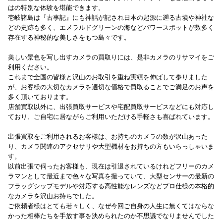
はの特別な体験を堪能できます。
壱岐諸島は『古事記』にも神話が記され日本の起源に遡る古墳や神社な
どの史跡も多く、エメラルドグリーンの海などパワースポットが数多く
存在する神秘的な美しさをもつ島々です。
美しい景色を写し出すカメラの買取りには、是非カメラのリサマイをご
利用ください。
これまで全国の皆様と沢山のお取引を重ね実績を伸ばして参りました
が、お客様の大切なカメラを適切な価格で買取ることでご満足のお声を
多く頂いております。
店舗買取以外に、出張買取サービスや宅配買取サービスなどにも対応し
ており、ご自宅に居ながらご利用いただける手軽さも喜ばれています。
出張買取をご利用されるお客様は、お持ちのカメラの数が沢山あった
り、カメラ関連のアクセサリや大型機材をお持ちの方もいらっしゃいま
す。
以前出張で伺ったお客様も、現在は引退されているけれどフリーのカメ
ラマンとして最近まで色々な写真を撮っていて、大型センサーの最新の
フラッグシップモデルや対応する高性能なレンズなどプロ仕様の本格的
なカメラを沢山お持ちでした。
ご依頼者様はとても若々しく、なぜ今回ご自身の人生に無くてはならな
かった相棒たちを手放す事を決められたのか不思議でなりませんでした