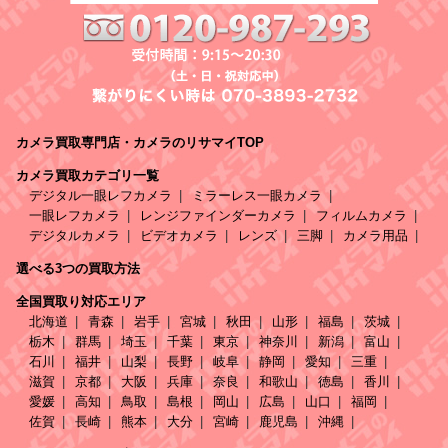
カメラ買取専門店・カメラのリサマイTOP
カメラ買取カテゴリ一覧
デジタル一眼レフカメラ
ミラーレス一眼カメラ
一眼レフカメラ
レンジファインダーカメラ
フィルムカメラ
デジタルカメラ
ビデオカメラ
レンズ
三脚
カメラ用品
選べる3つの買取方法
全国買取り対応エリア
北海道
青森
岩手
宮城
秋田
山形
福島
茨城
栃木
群馬
埼玉
千葉
東京
神奈川
新潟
富山
石川
福井
山梨
長野
岐阜
静岡
愛知
三重
滋賀
京都
大阪
兵庫
奈良
和歌山
徳島
香川
愛媛
高知
鳥取
島根
岡山
広島
山口
福岡
佐賀
長崎
熊本
大分
宮崎
鹿児島
沖縄