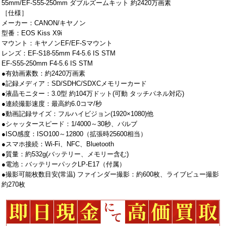
55mm/EF-S55-250mm ダブルズームキット 約2420万画素
［仕様］
メーカー：CANON/キヤノン
型番：EOS Kiss X9i
マウント：キヤノンEF/EF-Sマウント
レンズ：EF-S18-55mm F4-5.6 IS STM
EF-S55-250mm F4-5.6 IS STM
●有効画素数：約2420万画素
●記録メディア：SD/SDHC/SDXCメモリーカード
●液晶モニター：3.0型 約104万ドット(可動 タッチパネル対応)
●連続撮影速度：最高約6.0コマ/秒
●動画記録サイズ：フルハイビジョン(1920×1080)他
●シャッタースピード：1/4000～30秒、バルブ
●ISO感度：ISO100～12800（拡張時25600相当）
●スマホ接続：Wi-Fi、NFC、Bluetooth
●質量：約532g(バッテリー、メモリー含む)
●電池：バッテリーパックLP-E17（付属）
●撮影可能枚数目安(常温) ファインダー撮影：約600枚、ライブビュー撮影
約270枚