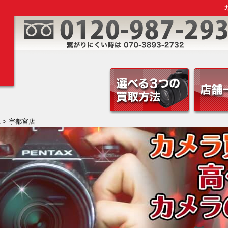
県
> 宇都宮店