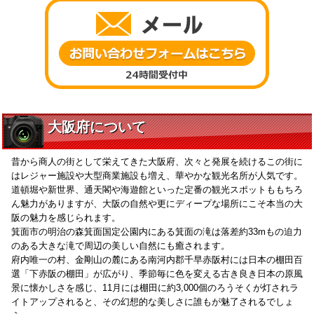
大阪府について
昔から商人の街として栄えてきた大阪府、次々と発展を続けるこの街に
はレジャー施設や大型商業施設も増え、華やかな観光名所が人気です。
道頓堀や新世界、通天閣や海遊館といった定番の観光スポットももちろ
ん魅力がありますが、大阪の自然や更にディープな場所にこそ本当の大
阪の魅力を感じられます。
箕面市の明治の森箕面国定公園内にある箕面の滝は落差約33mもの迫力
のある大きな滝で周辺の美しい自然にも癒されます。
府内唯一の村、金剛山の麓にある南河内郡千早赤阪村には日本の棚田百
選「下赤阪の棚田」が広がり、季節毎に色を変える古き良き日本の原風
景に懐かしさを感じ、11月には棚田に約3,000個のろうそくが灯されラ
イトアップされると、その幻想的な美しさに誰もが魅了されるでしょ