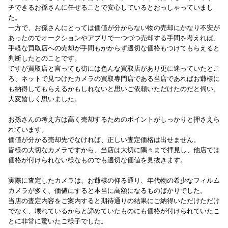
チできるお孫さんに任せることで安心しているとおっしゃっていまし
た。
一方で、お孫さんにとっては価値が分からない物の売却にかなり不安が
あったのでオークションやアプリで一つづつ売却する手間を考えれば、
手軽な買取店への売却が手間もかからず適切な価格もつけてもらえると
判断したとのことです。
ですが買取店と言っても街には色んな買取店があり更に迷っていたとこ
ろ、ネットで見つけたカメラの買取専門店である当店であればお爺様に
も納得してもらえるかもしれないと思いご依頼いただけたのだと伺い、
大変嬉しく思いました。
お孫さんの考え方は高く売却するためのポイントがしっかりと押さえら
れています。
価値が分かる売却先でなければ、正しい査定価格は出せません。
皆様の大切なカメラですから、当店は大切に隅々まで拝見し、他店では
価格が付けられない様なものでも適切な価値を見抜きます。
実際に査定したカメラは、お爺様の仰る通り、年代物の希少なフィルム
カメラが多く、価値にすると本当に高額になるものばかりでした。
当店の査定内容をご案内すると期待通りの結果にご納得いただけただけ
でなく、壊れているからと諦めていたものにも価格が付けられていたこ
とに非常に驚いたご様子でした。