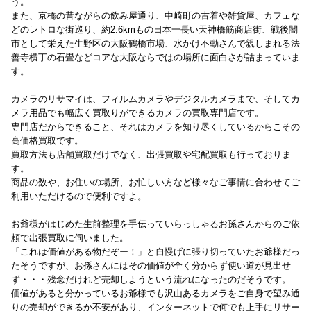
う。
また、京橋の昔ながらの飲み屋通り、中崎町の古着や雑貨屋、カフェな
どのレトロな街巡り、約2.6kmもの日本一長い天神橋筋商店街、戦後闇
市として栄えた生野区の大阪鶴橋市場、水かけ不動さんで親しまれる法
善寺横丁の石畳などコアな大阪ならではの場所に面白さが詰まっていま
す。
カメラのリサマイは、フィルムカメラやデジタルカメラまで、そしてカ
メラ用品でも幅広く買取りができるカメラの買取専門店です。
専門店だからできること、それはカメラを知り尽くしているからこその
高価格買取です。
買取方法も店舗買取だけでなく、出張買取や宅配買取も行っておりま
す。
商品の数や、お住いの場所、お忙しい方など様々なご事情に合わせてご
利用いただけるので便利ですよ。
お爺様がはじめた生前整理を手伝っていらっしゃるお孫さんからのご依
頼で出張買取に伺いました。
「これは価値がある物だぞー！」と自慢げに張り切っていたお爺様だっ
たそうですが、お孫さんにはその価値が全く分からず使い道が見出せ
ず・・・残念だけれど売却しようという流れになったのだそうです。
価値があると分かっているお爺様でも沢山あるカメラをご自身で望み通
りの売却ができるか不安があり、インターネットで何でも上手にリサー