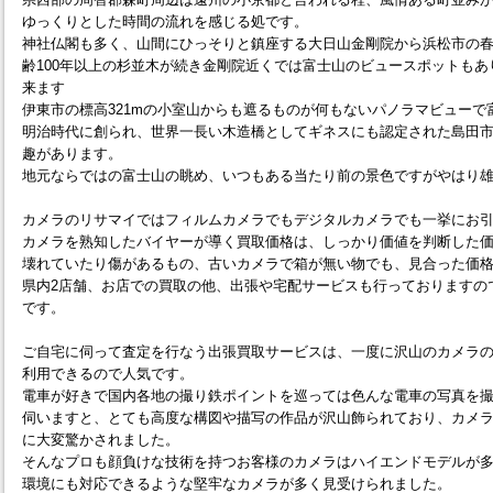
ゆっくりとした時間の流れを感じる処です。
神社仏閣も多く、山間にひっそりと鎮座する大日山金剛院から浜松市の
齢100年以上の杉並木が続き金剛院近くでは富士山のビュースポットも
来ます
伊東市の標高321mの小室山からも遮るものが何もないパノラマビューで
明治時代に創られ、世界一長い木造橋としてギネスにも認定された島田
趣があります。
地元ならではの富士山の眺め、いつもある当たり前の景色ですがやはり
カメラのリサマイではフィルムカメラでもデジタルカメラでも一挙にお
カメラを熟知したバイヤーが導く買取価格は、しっかり価値を判断した
壊れていたり傷があるもの、古いカメラで箱が無い物でも、見合った価
県内2店舗、お店での買取の他、出張や宅配サービスも行っておりますの
です。
ご自宅に伺って査定を行なう出張買取サービスは、一度に沢山のカメラ
利用できるので人気です。
電車が好きで国内各地の撮り鉄ポイントを巡っては色んな電車の写真を
伺いますと、とても高度な構図や描写の作品が沢山飾られており、カメ
に大変驚かされました。
そんなプロも顔負けな技術を持つお客様のカメラはハイエンドモデルが
環境にも対応できるような堅牢なカメラが多く見受けられました。