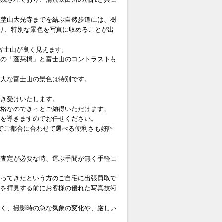
春埜山大光寺までを結ぶ自然歩道には、樹
あり、特別な景色を写真に収めることが出
富士山が良く見えます。
市の「蓬莱橋」と富士山のコントラストも
雄大な富士山の景色は特別です。
引き受けいたします。
価格なのできっとご納得いただけます。
格を導きますのでお任せください。
でご都合に合わせて選べる便利さも好評
の査定が必要な時、運ぶ手間が無く手軽に
撮ってきたという方のご自宅に出張買取で
ラを拝見する前にお客様の優れた写真技術
多く、撮影時の急な気象の変化や、厳しい