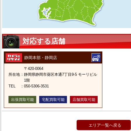
対応する店舗
静岡本部・静岡店
〒420-0064
所在地
：
静岡県静岡市葵区本通7丁目9-5 モーリビル
1階
TEL
：
050-5306-3531
出張買取可能
宅配買取可能
店舗買取可能
エリア一覧へ戻る