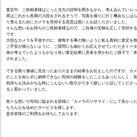
査定中、ご依頼者様はじっと当方の説明を聞きながら、考え込んでいら
実はこれから長期の入院をされるそうで、写真を撮りに行く機会もしば
り替えるためにカメラを売却する意思は固いとお話くださいました。
そんな想いをお持ちのご依頼者様なので、ご自身の宝物を正しく売却す
です。
大切なカメラを手放すのに、後悔する事の無いように私も真剣に査定を
ご不安が残らないように、ご質問にも細かくお応えさせていただきトー
身が考えていたよりもかなり良い査定結果に意表を突かれたご様子で「
されました。
できる限り価値に見合ったありのままの結果をお伝えしたのですが、カ
のことを知らずに納得できない売却の経験をしたこともあったらしく、
気持ちも沈みがちな時にこんないい取引ができて嬉しいと話してくださ
るく変わっていました。
色々な想いで売却に臨まれる皆様に「カメラのリサマイ」にして良かっ
ちろん心を込めたサービスを致します。
是非皆様のご利用をお待ちしております。