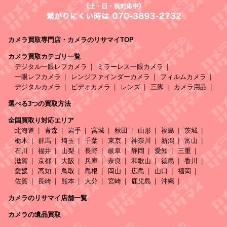
カメラ買取専門店・カメラのリサマイTOP
カメラ買取カテゴリ一覧
デジタル一眼レフカメラ
ミラーレス一眼カメラ
一眼レフカメラ
レンジファインダーカメラ
フィルムカメラ
デジタルカメラ
ビデオカメラ
レンズ
三脚
カメラ用品
選べる3つの買取方法
全国買取り対応エリア
北海道
青森
岩手
宮城
秋田
山形
福島
茨城
栃木
群馬
埼玉
千葉
東京
神奈川
新潟
富山
石川
福井
山梨
長野
岐阜
静岡
愛知
三重
滋賀
京都
大阪
兵庫
奈良
和歌山
徳島
香川
愛媛
高知
鳥取
島根
岡山
広島
山口
福岡
佐賀
長崎
熊本
大分
宮崎
鹿児島
沖縄
カメラのリサマイ店舗一覧
カメラの遺品買取