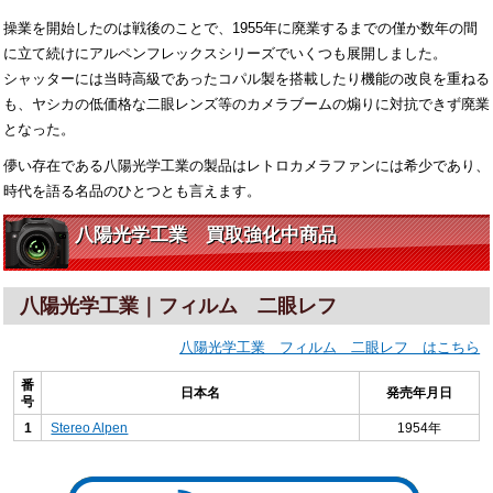
操業を開始したのは戦後のことで、1955年に廃業するまでの僅か数年の間
に立て続けにアルペンフレックスシリーズでいくつも展開しました。
シャッターには当時高級であったコパル製を搭載したり機能の改良を重ねる
も、ヤシカの低価格な二眼レンズ等のカメラブームの煽りに対抗できず廃業
となった。
儚い存在である八陽光学工業の製品はレトロカメラファンには希少であり、
時代を語る名品のひとつとも言えます。
八陽光学工業 買取強化中商品
八陽光学工業｜フィルム 二眼レフ
八陽光学工業 フィルム 二眼レフ はこちら
番
日本名
発売年月日
号
1
Stereo Alpen
1954年