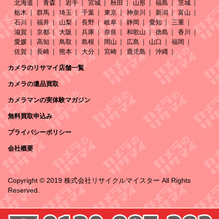
北海道
青森
岩手
宮城
秋田
山形
福島
茨城
栃木
群馬
埼玉
千葉
東京
神奈川
新潟
富山
石川
福井
山梨
長野
岐阜
静岡
愛知
三重
滋賀
京都
大阪
兵庫
奈良
和歌山
徳島
香川
愛媛
高知
鳥取
島根
岡山
広島
山口
福岡
佐賀
長崎
熊本
大分
宮崎
鹿児島
沖縄
カメラのリサマイ店舗一覧
カメラの遺品買取
カメラマンの実体験マガジン
無料買取申込み
プライバシーポリシー
会社概要
Copyright © 2019 株式会社リサイクルマイスター All Rights
Reserved.