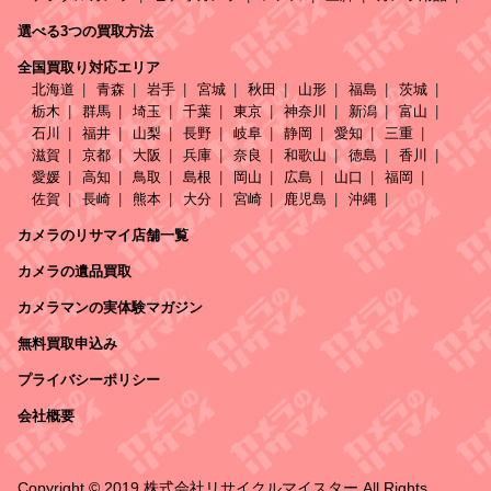
選べる3つの買取方法
全国買取り対応エリア
北海道
青森
岩手
宮城
秋田
山形
福島
茨城
栃木
群馬
埼玉
千葉
東京
神奈川
新潟
富山
石川
福井
山梨
長野
岐阜
静岡
愛知
三重
滋賀
京都
大阪
兵庫
奈良
和歌山
徳島
香川
愛媛
高知
鳥取
島根
岡山
広島
山口
福岡
佐賀
長崎
熊本
大分
宮崎
鹿児島
沖縄
カメラのリサマイ店舗一覧
カメラの遺品買取
カメラマンの実体験マガジン
無料買取申込み
プライバシーポリシー
会社概要
Copyright © 2019 株式会社リサイクルマイスター All Rights