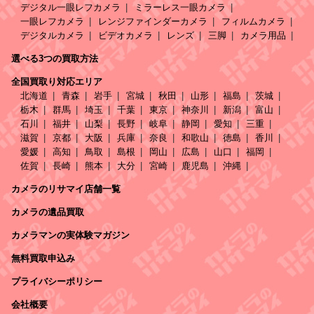
デジタル一眼レフカメラ
ミラーレス一眼カメラ
一眼レフカメラ
レンジファインダーカメラ
フィルムカメラ
デジタルカメラ
ビデオカメラ
レンズ
三脚
カメラ用品
選べる3つの買取方法
全国買取り対応エリア
北海道
青森
岩手
宮城
秋田
山形
福島
茨城
栃木
群馬
埼玉
千葉
東京
神奈川
新潟
富山
石川
福井
山梨
長野
岐阜
静岡
愛知
三重
滋賀
京都
大阪
兵庫
奈良
和歌山
徳島
香川
愛媛
高知
鳥取
島根
岡山
広島
山口
福岡
佐賀
長崎
熊本
大分
宮崎
鹿児島
沖縄
カメラのリサマイ店舗一覧
カメラの遺品買取
カメラマンの実体験マガジン
無料買取申込み
プライバシーポリシー
会社概要