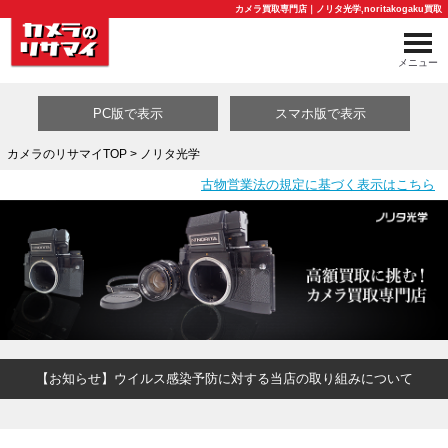
カメラ買取専門店｜ノリタ光学,noritakogaku買取
メニュー
PC版で表示
スマホ版で表示
カメラのリサマイTOP
> ノリタ光学
古物営業法の規定に基づく表示はこちら
買取カテゴリ一覧
【お知らせ】ウイルス感染予防に対する当店の取り組みについて