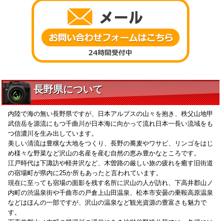
長野県について
内陸で海の無い長野県ですが、日本アルプスの山々を抱き、秩父山地甲
武信岳を源流にもつ千曲川が日本海に向かって流れ日本一長い流域をも
つ信濃川を生み出しています。
美しい清流は豊穣な大地をつくり、長野の蕎麦やワサビ、リンゴをはじ
め様々な野菜など沢山の名産を産む自然の恵み豊かなところです。
江戸時代は下諏訪や軽井沢など、木曽路の厳しい旅の疲れを癒す旧街道
の宿場町が県内に25か所もあったと言われています。
現在に至っても宿場の面影を残す名所に沢山の人が訪れ、下高井郡山ノ
内町の渋温泉街や千曲市の戸倉上山田温泉、松本市安曇の乗鞍高原温泉
などはほんの一部ですが、沢山の温泉など観光資源の豊富さも魅力で
す。