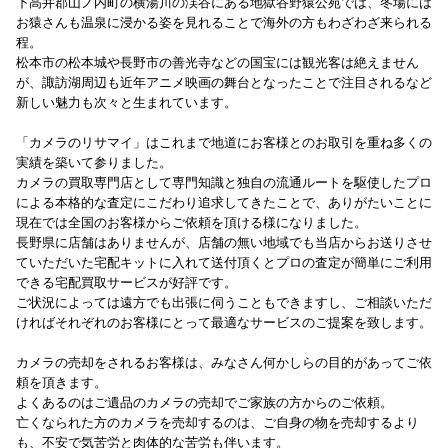
下高井郡山ノ内町の横湯川の渓谷にある地獄谷野猿公苑では、冬場には
お猿さんも温泉に浸かる姿を見れることで海外の方もわざわざ来られる
程。
松本市の松本城や長野市の善光寺などの国宝には観光客は絶えません
が、諏訪湖周辺も近年アニメ映画の舞台となったことで注目されるなど
新しい魅力も次々と生まれています。
「カメラのリサマイ」はこれまで地道にお客様とのお取引を重ね多くの
実績を築いて参りました。
カメラの買取専門店として専門知識と独自の流通ルートを駆使したプロ
による本格的な査定にこだわり追求してきたことで、ありがたいことに
現在では全国のお客様からご依頼を頂ける様になりました。
長野県に店舗はありませんが、店舗の無い地域でも当店からお送りさせ
ていただいた宅配キットに入れて送付頂くとプロの査定が簡単にご利用
できる宅配買取サービスが好評です。
ご状況によっては遠方でも出張に伺うこともできますし、ご相談いただ
ければそれぞれのお客様にとって最適なサービスのご提案を致します。
カメラの売却をされるお客様は、みなさん何かしらの目的があってご依
頼を頂きます。
よくあるのはご遺品のカメラの売却でご家族の方からのご依頼。
亡くなられた方のカメラを売却するのは、ご自身の物を売却するより
も、不安で気苦労と肉体的な苦労も伴います。