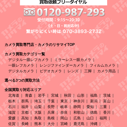
カメラ買取専門店・カメラのリサマイTOP
カメラ買取カテゴリ一覧
デジタル一眼レフカメラ
ミラーレス一眼カメラ
一眼レフカメラ
レンジファインダーカメラ
フィルムカメラ
デジタルカメラ
ビデオカメラ
レンズ
三脚
カメラ用品
選べる3つの買取方法
全国買取り対応エリア
北海道
青森
岩手
宮城
秋田
山形
福島
茨城
栃木
群馬
埼玉
千葉
東京
神奈川
新潟
富山
石川
福井
山梨
長野
岐阜
静岡
愛知
三重
滋賀
京都
大阪
兵庫
奈良
和歌山
徳島
香川
愛媛
高知
鳥取
島根
岡山
広島
山口
福岡
佐賀
長崎
熊本
大分
宮崎
鹿児島
沖縄