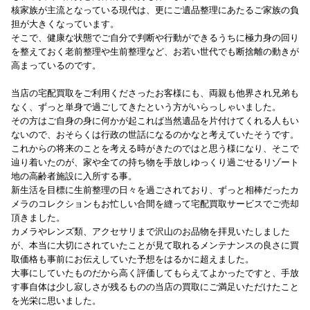
核家族が主流となっている現代は、更にご遺品整理にあたるご家族の負
担が大きくなっています。
そこで、健康な状態でご自分で判断や行動ができるうちに極力身の回り
を整えておく老前整理や生前整理など、お若い世代でも断捨離の動きが
高まっているのです。
当店の宅配買取をご利用くださったお客様にも、両親も他界され兄弟も
なく、ずっと単身で過ごしてきたという方がいらっしゃいました。
その方はご自身の身に何かが起これば当然遺品を片付けてくれる人もい
ないので、おそらくは行政の世話になるのかなと考えていたそうです。
これからの将来のことを考える時がきたのではと思う様になり、そこで
辿り着いたのが、家や全ての持ち物を手放しゆっくり過ごせるリゾート
地の高齢者施設に入所する事。
新生活を目標に生前整理の日々を過ごされており、ずっと相棒だったカ
メラのコレクションもお忙しい合間を縫って宅配買取サービスでご売却
頂きました。
カメラやレンズ類、アクセサリまで沢山のお品物を拝見いたしました
が、本当に大切にされていたことが見て取れるメンテナンスの良さに買
取価格も事前にお伝えしていた予想をはるかに超えました。
大事にしていたものだから高く評価してもらえてよかったですと、手放
す事自体は少し寂しさが残るものの当店の買取にご満足いただけたこと
を光栄に思いました。