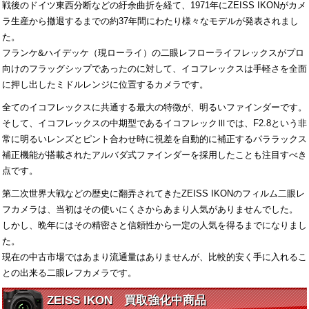
戦後のドイツ東西分断などの紆余曲折を経て、1971年にZEISS IKONがカメ
ラ生産から撤退するまでの約37年間にわたり様々なモデルが発表されまし
た。
フランケ&ハイデッケ（現ローライ）の二眼レフローライフレックスがプロ
向けのフラッグシップであったのに対して、イコフレックスは手軽さを全面
に押し出したミドルレンジに位置するカメラです。
全てのイコフレックスに共通する最大の特徴が、明るいファインダーです。
そして、イコフレックスの中期型であるイコフレックⅢでは、F2.8という非
常に明るいレンズとピント合わせ時に視差を自動的に補正するパララックス
補正機能が搭載されたアルバダ式ファインダーを採用したことも注目すべき
点です。
第二次世界大戦などの歴史に翻弄されてきたZEISS IKONのフィルム二眼レ
フカメラは、当初はその使いにくさからあまり人気がありませんでした。
しかし、晩年にはその精密さと信頼性から一定の人気を得るまでになりまし
た。
現在の中古市場ではあまり流通量はありませんが、比較的安く手に入れるこ
との出来る二眼レフカメラです。
ZEISS IKON 買取強化中商品