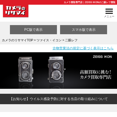
カメラ買取専門店｜ZEISS IKONの二眼レフ買取
メニュー
PC版で表示
スマホ版で表示
カメラのリサマイTOP
>
ツァイス・イコン
> 二眼レフ
古物営業法の規定に基づく表示はこちら
買取カテゴリ一覧
【お知らせ】ウイルス感染予防に対する当店の取り組みについて