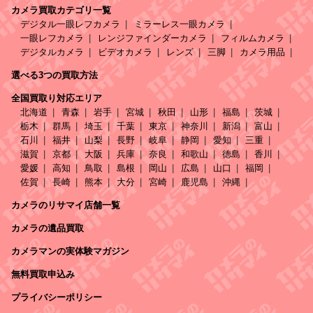
カメラ買取カテゴリ一覧
デジタル一眼レフカメラ
ミラーレス一眼カメラ
一眼レフカメラ
レンジファインダーカメラ
フィルムカメラ
デジタルカメラ
ビデオカメラ
レンズ
三脚
カメラ用品
選べる3つの買取方法
全国買取り対応エリア
北海道
青森
岩手
宮城
秋田
山形
福島
茨城
栃木
群馬
埼玉
千葉
東京
神奈川
新潟
富山
石川
福井
山梨
長野
岐阜
静岡
愛知
三重
滋賀
京都
大阪
兵庫
奈良
和歌山
徳島
香川
愛媛
高知
鳥取
島根
岡山
広島
山口
福岡
佐賀
長崎
熊本
大分
宮崎
鹿児島
沖縄
カメラのリサマイ店舗一覧
カメラの遺品買取
カメラマンの実体験マガジン
無料買取申込み
プライバシーポリシー