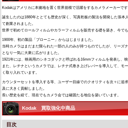
Kodakはアメリカに本拠地を置く世界規模で活躍をするカメラメーカーです
誕生したのは1880年ととても歴史が深く、写真乾板の製法を開発した張本
て創業されました。
世界で初めてロールフィルムやカラーフィルムを販売する礎を築き、今で
1900年、初の製品「ブローニー」からはじまりました。
当時カメラはまだまだ限られた一部の人のみが持つものでしたが、リーズ
となり一気に大衆に広がりました。
1921年には、映画用のシネコダックと呼ばれる16mmフィルムを発表し
また、レチナというカメラでは、レチナ式巻き上げレバーを導入して、モ
く取り入れています。
カウンターセットを導入する等、ユーザー目線でのクオリティを次々に追求し
及に大きく貢献しました。
長い歴史を経て、現在でもカメラ会では確固たる地位を築いています。
Kodak 買取強化中商品
目次