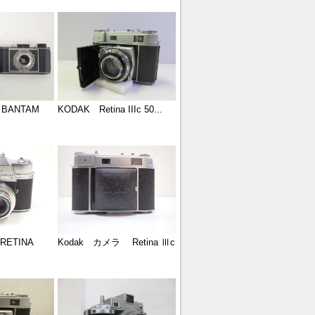
 BANTAM
KODAK Retina IIIc 50...
RETINA
Kodak カメラ Retina Ⅲc