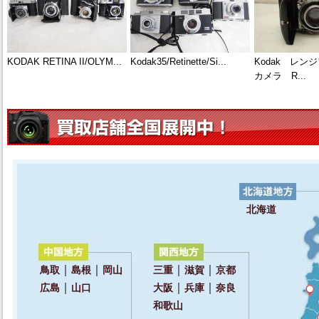
KODAK RETINA II/OLYM...
Kodak35/Retinette/Si...
Kodak レン
カメラ R...