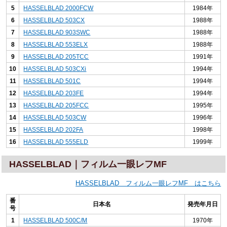
5
HASSELBLAD 2000FCW
1984年
6
HASSELBLAD 503CX
1988年
7
HASSELBLAD 903SWC
1988年
8
HASSELBLAD 553ELX
1988年
9
HASSELBLAD 205TCC
1991年
10
HASSELBLAD 503CXi
1994年
11
HASSELBLAD 501C
1994年
12
HASSELBLAD 203FE
1994年
13
HASSELBLAD 205FCC
1995年
14
HASSELBLAD 503CW
1996年
15
HASSELBLAD 202FA
1998年
16
HASSELBLAD 555ELD
1999年
HASSELBLAD｜フィルム一眼レフMF
HASSELBLAD フィルム一眼レフMF はこちら
番
日本名
発売年月日
号
1
HASSELBLAD 500C/M
1970年