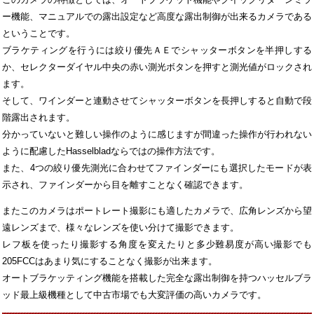
ー機能、マニュアルでの露出設定など高度な露出制御が出来るカメラである
ということです。
ブラケティングを行うには絞り優先ＡＥでシャッターボタンを半押しする
か、セレクターダイヤル中央の赤い測光ボタンを押すと測光値がロックされ
ます。
そして、ワインダーと連動させてシャッターボタンを長押しすると自動で段
階露出されます。
分かっていないと難しい操作のように感じますが間違った操作が行われない
ように配慮したHasselbladならではの操作方法です。
また、4つの絞り優先測光に合わせてファインダーにも選択したモードが表
示され、ファインダーから目を離すことなく確認できます。
またこのカメラはポートレート撮影にも適したカメラで、広角レンズから望
遠レンズまで、様々なレンズを使い分けて撮影できます。
レフ板を使ったり撮影する角度を変えたりと多少難易度が高い撮影でも
205FCCはあまり気にすることなく撮影が出来ます。
オートブラケッティング機能を搭載した完全な露出制御を持つハッセルブラ
ッド最上級機種として中古市場でも大変評価の高いカメラです。