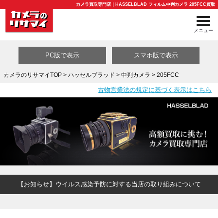
カメラ買取専門店｜HASSELBLAD フィルム中判カメラ 205FCC買取
メニュー
PC版で表示
スマホ版で表示
カメラのリサマイTOP
>
ハッセルブラッド
>
中判カメラ
> 205FCC
古物営業法の規定に基づく表示はこちら
買取カテゴリ一覧
【お知らせ】ウイルス感染予防に対する当店の取り組みについて