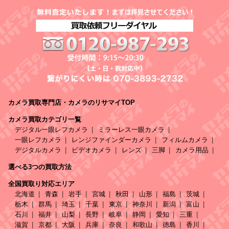
カメラ買取専門店・カメラのリサマイTOP
カメラ買取カテゴリ一覧
デジタル一眼レフカメラ
ミラーレス一眼カメラ
一眼レフカメラ
レンジファインダーカメラ
フィルムカメラ
デジタルカメラ
ビデオカメラ
レンズ
三脚
カメラ用品
選べる3つの買取方法
全国買取り対応エリア
北海道
青森
岩手
宮城
秋田
山形
福島
茨城
栃木
群馬
埼玉
千葉
東京
神奈川
新潟
富山
石川
福井
山梨
長野
岐阜
静岡
愛知
三重
滋賀
京都
大阪
兵庫
奈良
和歌山
徳島
香川