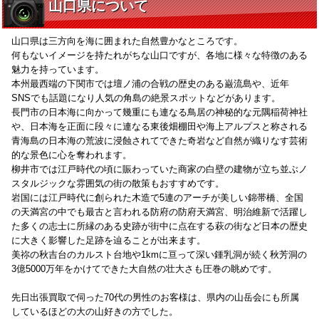
山口県について
山口県は三方向を海に囲まれた自然豊かなところです。
何もないイメージを持たれがちな山口ですが、各地に様々な特徴のある
魅力を持っています。
本州最西端の下関市では壇ノ浦の合戦の歴史のある巌流島や、近年
SNSでも話題になり人気の角島の絶景スポットなどがあります。
長門市の日本海に向かって幾重にも連なる鳥居の神秘的な元隅稲荷神社
や、日本海を正面に段々に連なる東後畑棚田や海上アルプスと称される
青海島の日本海の荒波に浸蝕されてできた奇岩など自然が織りなす芸術
的な景色に心を奪われます。
柳井市では江戸時代の頃に賑わっていた商家の白壁の建物が立ち並ぶノ
スタルジックな雰囲気の街の散策もおすすめです。
岩国には江戸時代に創られた木造で5連のアーチが美しい錦帯橋、全国
の天満宮の中でも最古と言われる防府の防府天満宮、明治維新で活躍し
た多くの志士に所縁のある史跡が街中に点在する萩の街など日本の歴史
に大きく影響した足跡を辿ることが出来ます。
美祢の秋吉台のカルスト台地や1kmに亘って深い鍾乳洞が続く秋芳洞の
3億5000万年をかけてできた大自然の壮大さも圧巻の眺めです。
先日出張買取で伺った70代の男性のお客様は、県内の山岳会にも所属
しているほどの大の山好きの方でした。