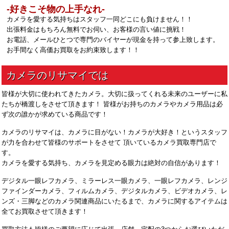
‐好きこそ物の上手なれ‐
カメラを愛する気持ちはスタッフ一同どこにも負けません！！
出張料金はもちろん無料でお伺い、お客様の言い値に挑戦！
お電話、メールひとつで専門のバイヤーが現金を持って参上致します。
お手間なく高価お買取をお約束致します！！
皆様が大切に使われてきたカメラ。大切に扱ってくれる未来のユーザーに私
たちが橋渡しをさせて頂きます！ 皆様がお持ちのカメラやカメラ用品は必
ず次の誰かが求めている商品です！
カメラのリサマイは、カメラに目がない！カメラが大好き！というスタッフ
が力を合わせて皆様のサポートをさせて 頂いているカメラ買取専門店で
す。
カメラを愛する気持ち、カメラを見定める眼力は絶対の自信があります！
デジタル一眼レフカメラ、ミラーレス一眼カメラ、一眼レフカメラ、レンジ
ファインダーカメラ、フィルムカメラ、デジタルカメラ、ビデオカメラ、レ
ンズ・三脚などのカメラ関連商品にいたるまで、カメラに関するアイテムは
全てお買取させて頂きます！