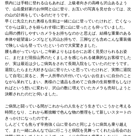
県内には手軽に登れる山もあれば、上級者向きの高峰も沢山あるよう
で、山岳愛好家のお仲間と山に登り、お互いの写真を見せ合っては、次
の山の計画をしているのだそうです。
早くに先立たれた奥様も生前は一緒に山に登っていたけれど、亡くなっ
てからは寂しさを紛らわす様に更に山に登ったとも仰っていました。
山用の携行しやすいカメラをお持ちなのかと思えば、結構な重量のある
本体や超望遠レンズなども沢山お持ちで、三脚なども含めこんな重装備
で険しい山も登っていたというので大変驚きました。
腰も曲がっていないしご年齢よりもはるかにお若く見受けられるお姿
に、まだまだ現役山男のたくましさを感じられる健康的なお客様でした
が、実は最近は少しご病気をされて長期入院をしていたのだそうです。
退院したらまた大好きな山に登りたいと思っていたけれど、実際に退院
して自宅に戻ると、男一人所帯の片付いていないお住まいに自分のこと
ながら呆れてしまい、奥様のご遺品も含めてご自身の生前整理もしなけ
ればという想いに変わり、沢山の数に増えていたカメラも売却しようと
決断されたのだと伺いました。
ご病気と闘っている間がこれからの人生をどう生きていこうかと考える
時間となり、これから断捨離で色んな物の整理をして新しいスタートの
きっかけになったのです。
しんどくても焦らず辛抱強く山に登るのと同じように病気も乗り越え
て、また一緒にみんなで山に行こうと病院を見舞ってくれた山岳会のお