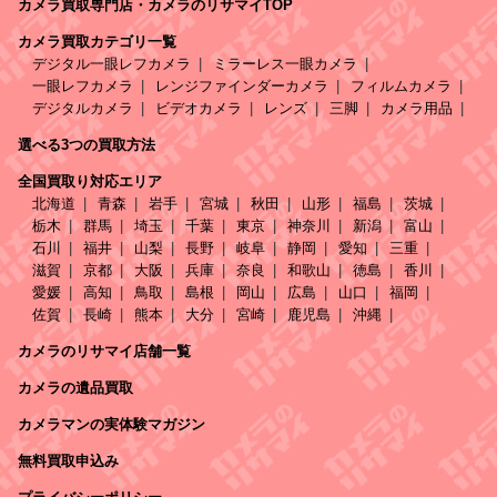
カメラ買取専門店・カメラのリサマイTOP
カメラ買取カテゴリ一覧
デジタル一眼レフカメラ
ミラーレス一眼カメラ
一眼レフカメラ
レンジファインダーカメラ
フィルムカメラ
デジタルカメラ
ビデオカメラ
レンズ
三脚
カメラ用品
選べる3つの買取方法
全国買取り対応エリア
北海道
青森
岩手
宮城
秋田
山形
福島
茨城
栃木
群馬
埼玉
千葉
東京
神奈川
新潟
富山
石川
福井
山梨
長野
岐阜
静岡
愛知
三重
滋賀
京都
大阪
兵庫
奈良
和歌山
徳島
香川
愛媛
高知
鳥取
島根
岡山
広島
山口
福岡
佐賀
長崎
熊本
大分
宮崎
鹿児島
沖縄
カメラのリサマイ店舗一覧
カメラの遺品買取
カメラマンの実体験マガジン
無料買取申込み