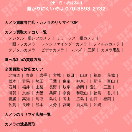
カメラ買取専門店・カメラのリサマイTOP
カメラ買取カテゴリ一覧
デジタル一眼レフカメラ
ミラーレス一眼カメラ
一眼レフカメラ
レンジファインダーカメラ
フィルムカメラ
デジタルカメラ
ビデオカメラ
レンズ
三脚
カメラ用品
選べる3つの買取方法
全国買取り対応エリア
北海道
青森
岩手
宮城
秋田
山形
福島
茨城
栃木
群馬
埼玉
千葉
東京
神奈川
新潟
富山
石川
福井
山梨
長野
岐阜
静岡
愛知
三重
滋賀
京都
大阪
兵庫
奈良
和歌山
徳島
香川
愛媛
高知
鳥取
島根
岡山
広島
山口
福岡
佐賀
長崎
熊本
大分
宮崎
鹿児島
沖縄
カメラのリサマイ店舗一覧
カメラの遺品買取