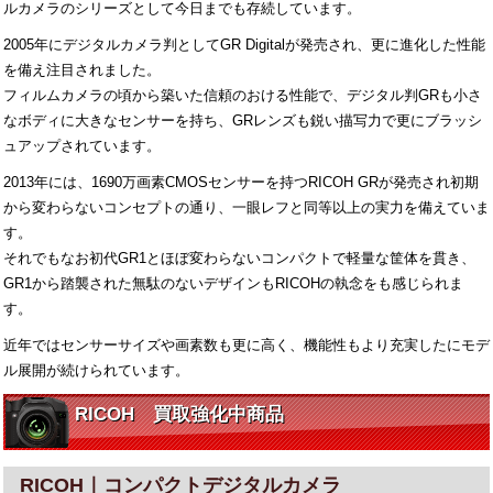
ルカメラのシリーズとして今日までも存続しています。
2005年にデジタルカメラ判としてGR Digitalが発売され、更に進化した性能
を備え注目されました。
フィルムカメラの頃から築いた信頼のおける性能で、デジタル判GRも小さ
なボディに大きなセンサーを持ち、GRレンズも鋭い描写力で更にブラッシ
ュアップされています。
2013年には、1690万画素CMOSセンサーを持つRICOH GRが発売され初期
から変わらないコンセプトの通り、一眼レフと同等以上の実力を備えていま
す。
それでもなお初代GR1とほぼ変わらないコンパクトで軽量な筐体を貫き、
GR1から踏襲された無駄のないデザインもRICOHの執念をも感じられま
す。
近年ではセンサーサイズや画素数も更に高く、機能性もより充実したにモデ
ル展開が続けられています。
RICOH 買取強化中商品
RICOH｜コンパクトデジタルカメラ