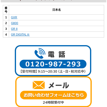
番
日本名
号
1
GXR
2
G800
3
GR II
4
GR DIGITALⅢ