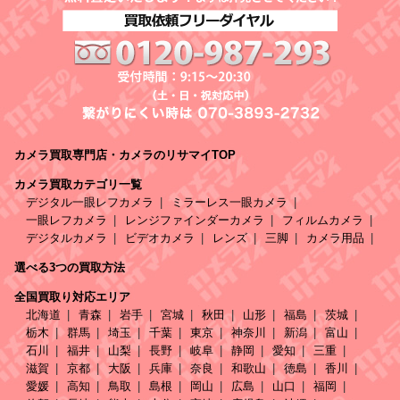
カメラ買取専門店・カメラのリサマイTOP
カメラ買取カテゴリ一覧
デジタル一眼レフカメラ
ミラーレス一眼カメラ
一眼レフカメラ
レンジファインダーカメラ
フィルムカメラ
デジタルカメラ
ビデオカメラ
レンズ
三脚
カメラ用品
選べる3つの買取方法
全国買取り対応エリア
北海道
青森
岩手
宮城
秋田
山形
福島
茨城
栃木
群馬
埼玉
千葉
東京
神奈川
新潟
富山
石川
福井
山梨
長野
岐阜
静岡
愛知
三重
滋賀
京都
大阪
兵庫
奈良
和歌山
徳島
香川
愛媛
高知
鳥取
島根
岡山
広島
山口
福岡