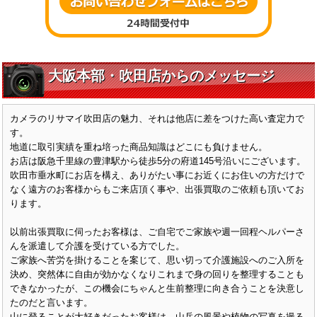
大阪本部・吹田店からのメッセージ
カメラのリサマイ吹田店の魅力、それは他店に差をつけた高い査定力で
す。
地道に取引実績を重ね培った商品知識はどこにも負けません。
お店は阪急千里線の豊津駅から徒歩5分の府道145号沿いにございます。
吹田市垂水町にお店を構え、ありがたい事にお近くにお住いの方だけで
なく遠方のお客様からもご来店頂く事や、出張買取のご依頼も頂いてお
ります。
以前出張買取に伺ったお客様は、ご自宅でご家族や週一回程ヘルパーさ
んを派遣して介護を受けている方でした。
ご家族へ苦労を掛けることを案じて、思い切って介護施設へのご入所を
決め、突然体に自由が効かなくなりこれまで身の回りを整理することも
できなかったが、この機会にちゃんと生前整理に向き合うことを決意し
たのだと言います。
山に登ることが大好きだったお客様は、山岳の風景や植物の写真を撮る