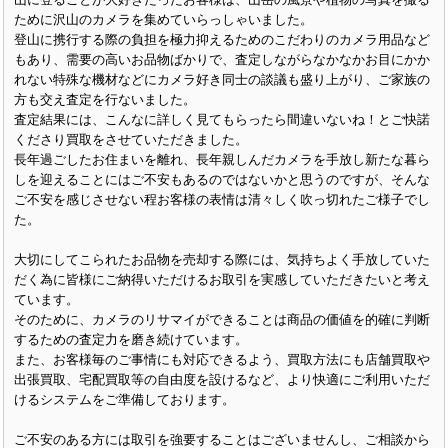
ために沢山のカメラを集めていらっしゃいました。
登山に携行する際の負担を極力抑えるためのこだわりのカメラ用品など
もあり、需要の高いお品物ばかりで、査定しながらなかなかお目にかか
れない特殊な機材などにカメラ好き同士の談議も盛り上がり、ご家族の
方も交え査定を行ないました。
査定結果には、こんなに詳しく見てもらったら間違いないね！とご快諾
くださり買取をさせていただきました。
長年過ごしたお住まいを離れ、長年親しんだカメラを手放し新たな暮ら
しを迎えることにはご不安もあるのではないかと思うのですが、そんな
ご不安を感じさせない程お客様の表情は清々しく吹っ切れたご様子でし
た。
大切にしてこられたお品物を売却する際には、気持ちよく手放していた
だく為に皆様にご納得いただけるお取引を実感していただきたいと考え
ています。
そのために、カメラのリサマイができることは商品の価値を的確に判断
するための査定力を磨き続けています。
また、お客様毎のご事情にも対応できるよう、買取方法にも店舗買取や
出張買取、宅配買取等の自由度を設けるなど、より快適にご利用いただ
けるシステムをご準備しております。
ご不安のある方には取引を強要することはございませんし、ご相談から