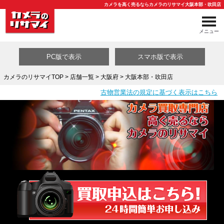
カメラを高く売るならカメラのリサマイ大阪本部・吹田店
メニュー
PC版で表示
スマホ版で表示
カメラのリサマイTOP
>
店舗一覧
>
大阪府
> 大阪本部・吹田店
古物営業法の規定に基づく表示はこちら
買取カテゴリ一覧