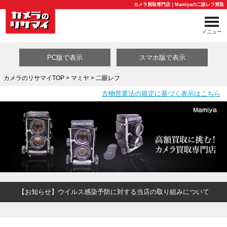
カメラ買取専門店｜Mamiyaの二眼レフ買取
メニュー
PC版で表示
スマホ版で表示
カメラのリサマイTOP
>
マミヤ
> 二眼レフ
古物営業法の規定に基づく表示はこちら
買取カテゴリ一覧
【お知らせ】ウイルス感染予防に対する当店の取り組みについて