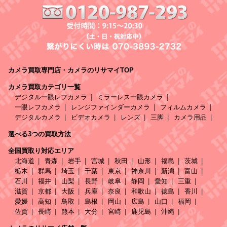
カメラ買取専門店・カメラのリサマイTOP
カメラ買取カテゴリ一覧
デジタル一眼レフカメラ
ミラーレス一眼カメラ
一眼レフカメラ
レンジファインダーカメラ
フィルムカメラ
デジタルカメラ
ビデオカメラ
レンズ
三脚
カメラ用品
選べる3つの買取方法
全国買取り対応エリア
北海道
青森
岩手
宮城
秋田
山形
福島
茨城
栃木
群馬
埼玉
千葉
東京
神奈川
新潟
富山
石川
福井
山梨
長野
岐阜
静岡
愛知
三重
滋賀
京都
大阪
兵庫
奈良
和歌山
徳島
香川
愛媛
高知
鳥取
島根
岡山
広島
山口
福岡
佐賀
長崎
熊本
大分
宮崎
鹿児島
沖縄