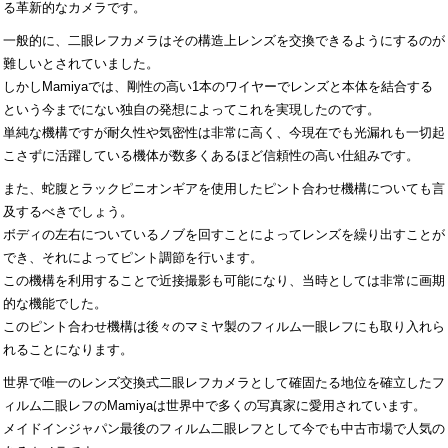
る革新的なカメラです。
一般的に、二眼レフカメラはその構造上レンズを交換できるようにするのが
難しいとされていました。
しかしMamiyaでは、剛性の高い1本のワイヤーでレンズと本体を結合する
という今までにない独自の発想によってこれを実現したのです。
単純な機構ですが耐久性や気密性は非常に高く、今現在でも光漏れも一切起
こさずに活躍している機体が数多くあるほど信頼性の高い仕組みです。
また、蛇腹とラックピニオンギアを使用したピント合わせ機構についても言
及するべきでしょう。
ボディの左右についているノブを回すことによってレンズを繰り出すことが
でき、それによってピント調節を行います。
この機構を利用することで近接撮影も可能になり、当時としては非常に画期
的な機能でした。
このピント合わせ機構は後々のマミヤ製のフィルム一眼レフにも取り入れら
れることになります。
世界で唯一のレンズ交換式二眼レフカメラとして確固たる地位を確立したフ
ィルム二眼レフのMamiyaは世界中で多くの写真家に愛用されています。
メイドインジャパン最後のフィルム二眼レフとして今でも中古市場で人気の