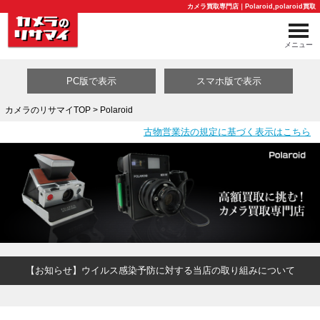
カメラ買取専門店｜Polaroid,polaroid買取
メニュー
PC版で表示
スマホ版で表示
カメラのリサマイTOP
> Polaroid
古物営業法の規定に基づく表示はこちら
買取カテゴリ一覧
【お知らせ】ウイルス感染予防に対する当店の取り組みについて