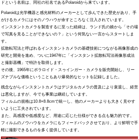
ドという名前は、同社の社名であるPolaroidから来ています。
Polaroidは光学機器と感光材料のメーカーとして歩んできた歴史があり、手
がけるカメラにはそのノウハウが余すところなく注入されています。
インスタントカメラを製造するに至った経緯は、ランド氏の娘から「その場
で写真を見ることができないの？」という何気ない一言からスタートしま
す。
拡散転写法と呼ばれるインスタントカメラの基礎技術につながる画像形成の
研究と開発を進め、ついに1947年に「インスタント拡散転写法画像形成法
と撮影器機」で特許を取得します。
その後、1965年にポラロイド・スゥインガー・カメラを販売開始し、リー
ズナブルな価格ということもあり爆発的なヒットを記録しました。
残念ながらインスタントカメラはデジタルカメラの普及により衰退し、経営
は悪化しますが、今でも事業は継続しています。
フィルムの規格は10.8×8.8cmで統一し、他のメーカーよりも大きく見やす
いように工夫されています。
また、高感度や低感度など、用途に応じた仕様ができる点も魅力的です。
フィルムのノウハウをカメラにもフィードバックさせており、より鮮明で手
軽に撮影できるものを多く提供しています。