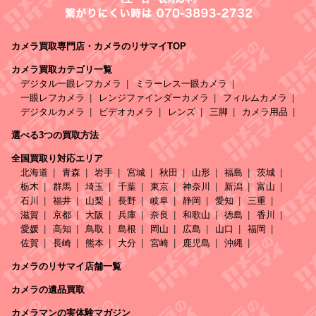
カメラ買取専門店・カメラのリサマイTOP
カメラ買取カテゴリ一覧
デジタル一眼レフカメラ
ミラーレス一眼カメラ
一眼レフカメラ
レンジファインダーカメラ
フィルムカメラ
デジタルカメラ
ビデオカメラ
レンズ
三脚
カメラ用品
選べる3つの買取方法
全国買取り対応エリア
北海道
青森
岩手
宮城
秋田
山形
福島
茨城
栃木
群馬
埼玉
千葉
東京
神奈川
新潟
富山
石川
福井
山梨
長野
岐阜
静岡
愛知
三重
滋賀
京都
大阪
兵庫
奈良
和歌山
徳島
香川
愛媛
高知
鳥取
島根
岡山
広島
山口
福岡
佐賀
長崎
熊本
大分
宮崎
鹿児島
沖縄
カメラのリサマイ店舗一覧
カメラの遺品買取
カメラマンの実体験マガジン