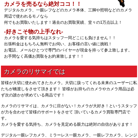
カメラを売るなら絶対ココ！！
デジタルカメラ、一眼レフなどのカメラ本体、三脚や照明などのカメラ
周辺で使われるモノなら
何でもお買取いたします！過去のお買取実績、堂々の1万点以上！
‐好きこそ物の上手なれ‐
カメラを愛する気持ちはスタッフ一同どこにも負けません！！
出張料金はもちろん無料でお伺い、お客様の言い値に挑戦！
お電話、メールひとつで専門のバイヤーが現金を持って参上致します。
お手間なく高価お買取をお約束致します！！
皆様が大切に使われてきたカメラ。大切に扱ってくれる未来のユーザーに私
たちが橋渡しをさせて頂きます！ 皆様がお持ちのカメラやカメラ用品は必
ず次の誰かが求めている商品です！
カメラのリサマイは、カメラに目がない！カメラが大好き！というスタッフ
が力を合わせて皆様のサポートをさせて 頂いているカメラ買取専門店で
す。
カメラを愛する気持ち、カメラを見定める眼力は絶対の自信があります！
デジタル一眼レフカメラ、ミラーレス一眼カメラ、一眼レフカメラ、レンジ