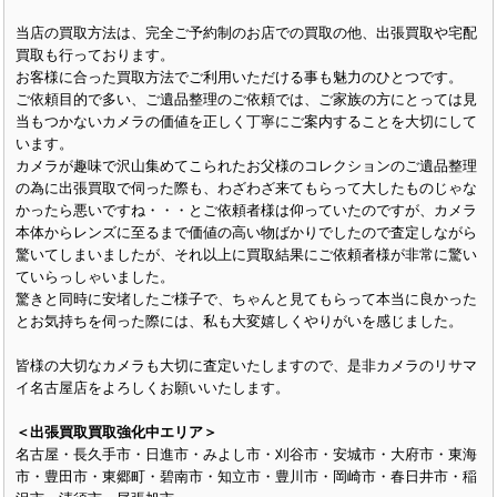
当店の買取方法は、完全ご予約制のお店での買取の他、出張買取や宅配
買取も行っております。
お客様に合った買取方法でご利用いただける事も魅力のひとつです。
ご依頼目的で多い、ご遺品整理のご依頼では、ご家族の方にとっては見
当もつかないカメラの価値を正しく丁寧にご案内することを大切にして
います。
カメラが趣味で沢山集めてこられたお父様のコレクションのご遺品整理
の為に出張買取で伺った際も、わざわざ来てもらって大したものじゃな
かったら悪いですね・・・とご依頼者様は仰っていたのですが、カメラ
本体からレンズに至るまで価値の高い物ばかりでしたので査定しながら
驚いてしまいましたが、それ以上に買取結果にご依頼者様が非常に驚い
ていらっしゃいました。
驚きと同時に安堵したご様子で、ちゃんと見てもらって本当に良かった
とお気持ちを伺った際には、私も大変嬉しくやりがいを感じました。
皆様の大切なカメラも大切に査定いたしますので、是非カメラのリサマ
イ名古屋店をよろしくお願いいたします。
＜出張買取買取強化中エリア＞
名古屋・長久手市・日進市・みよし市・刈谷市・安城市・大府市・東海
市・豊田市・東郷町・碧南市・知立市・豊川市・岡崎市・春日井市・稲