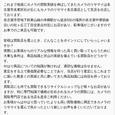
これまで地道にカメラの買取実績を伸ばしてきたカメラのリサマイは名
古屋市名東区社が丘にもカメラのリサマイ名古屋店として支店を出店し
ております。
名古屋市営地下鉄東山線の本郷駅から徒歩5分の場所の名古屋中環状線
沿いの社ヶ丘三丁目交差点付近にお店があり、駐車場がございますので
お車でのご来店も可能です。
皆様は買取店を選ぶとき、どんなことをポイントにしていらっしゃいま
すか？
実際にお客様からのリアルな情報を伺った高く買い取ってもらうために
大事な条件は、商品知識と沢山の実績を備えている買取店かどうかで
す。
やはり商品についての知識が無ければ、適切な価格は出せません。
査定をする上で最低限必要なことであり、当店が行う査定にもこれまで
に築いた数多くの実績と共に磨いてきた商品知識には自信を持っており
ます。
買取店にも何でも買取できるリサイクルショップなど様々なお店があり
ますが、特に専門知識で価格が左右されるカメラの買取には、カメラの
買取専門店である当店を是非ご利用ください。
お客様からはやはり思っていたよりも高い買取価格に満足できカメラの
リサマイを選んで良かったという嬉しいお声を多くいただいておりま
す。