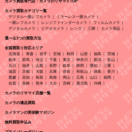
カメラ買取専門店・カメラのリサマイTOP
カメラ買取カテゴリ一覧
デジタル一眼レフカメラ
ミラーレス一眼カメラ
一眼レフカメラ
レンジファインダーカメラ
フィルムカメラ
デジタルカメラ
ビデオカメラ
レンズ
三脚
カメラ用品
選べる3つの買取方法
全国買取り対応エリア
北海道
青森
岩手
宮城
秋田
山形
福島
茨城
栃木
群馬
埼玉
千葉
東京
神奈川
新潟
富山
石川
福井
山梨
長野
岐阜
静岡
愛知
三重
滋賀
京都
大阪
兵庫
奈良
和歌山
徳島
香川
愛媛
高知
鳥取
島根
岡山
広島
山口
福岡
佐賀
長崎
熊本
大分
宮崎
鹿児島
沖縄
カメラのリサマイ店舗一覧
カメラの遺品買取
カメラマンの実体験マガジン
無料買取申込み
プライバシーポリシー