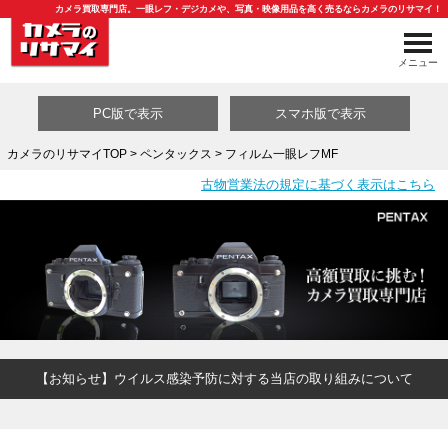
カメラ買取専門店。一眼レフ・デジカメや、写真・映像用品を高く売るならカメラのリサマイ！
メニュー
PC版で表示
スマホ版で表示
カメラのリサマイTOP
>
ペンタックス
> フィルム一眼レフMF
古物営業法の規定に基づく表示はこちら
買取カテゴリ一覧
【お知らせ】ウイルス感染予防に対する当店の取り組みについて