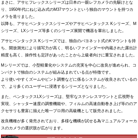
まさに、アサヒフレックスシリーズは日本の一眼レフカメラの先駆けとな
り、1950年代にねじ込み式のM37マウントという独自のマウントを持つカ
メラを造りました。
以降も、アサヒペンタックスシリーズやアサヒペンタックス Kシリーズ、M
シリーズ、LXシリーズ等多くのシリーズ展開で機器を輩出しました。
アサヒペンタックス Kシリーズでは、独自のバヨネット式のKマウントを持
ち、開放測光により描写力が高く、明るいファインダーや内蔵された露出計
精度も高く、操作性も定評があったことから上級者向けに重宝されました。
Mシリーズでは、小型軽量化やシステムの充実を中心に改良が進められ、コ
ンパクトで独自のシステムが組み込まれている点が特徴です。
より使いやすくズームやピント調整などに係るシステムが改良されているの
で、より多くのユーザーに浸透するシリーズとなりました。
また、ペンタックスLXシリーズは、堅牢なステンレスマウントと広視野を
実現、シャッター速度の調整機能や、フィルムの高速自動巻き上げ等ののア
クセサリも豊富に揃えた唯一プロ用の高級機として販売されました。
改良機種が多く発売されており、多様な機構が試せる為マニュアルフォーカ
スのカメラの選択肢が広がります。