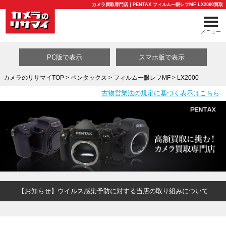
カメラ買取専門店｜PENTAX フィルム一眼レフMF LX2000買取
メニュー
PC版で表示
スマホ版で表示
カメラのリサマイTOP
>
ペンタックス
>
フィルム一眼レフMF
> LX2000
古物営業法の規定に基づく表示はこちら
買取カテゴリ一覧
【お知らせ】ウイルス感染予防に対する当店の取り組みについて