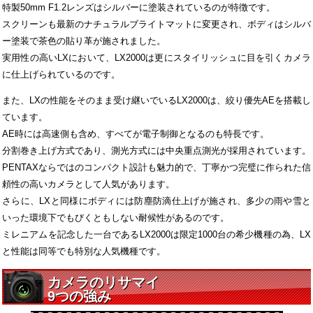
特製50mm F1.2レンズはシルバーに塗装されているのが特徴です。
スクリーンも最新のナチュラルブライトマットに変更され、ボディはシルバ
ー塗装で茶色の貼り革が施されました。
実用性の高いLXにおいて、LX2000は更にスタイリッシュに目を引くカメラ
に仕上げられているのです。
また、LXの性能をそのまま受け継いでいるLX2000は、絞り優先AEを搭載し
ています。
AE時には高速側も含め、すべてが電子制御となるのも特長です。
分割巻き上げ方式であり、測光方式には中央重点測光が採用されています。
PENTAXならではのコンパクト設計も魅力的で、丁寧かつ完璧に作られた信
頼性の高いカメラとして人気があります。
さらに、LXと同様にボディには防塵防滴仕上げが施され、多少の雨や雪と
いった環境下でもびくともしない耐候性があるのです。
ミレニアムを記念した一台であるLX2000は限定1000台の希少機種の為、LX
と性能は同等でも特別な人気機種です。