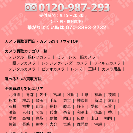
カメラ買取専門店・カメラのリサマイTOP
カメラ買取カテゴリ一覧
デジタル一眼レフカメラ
ミラーレス一眼カメラ
一眼レフカメラ
レンジファインダーカメラ
フィルムカメラ
デジタルカメラ
ビデオカメラ
レンズ
三脚
カメラ用品
選べる3つの買取方法
全国買取り対応エリア
北海道
青森
岩手
宮城
秋田
山形
福島
茨城
栃木
群馬
埼玉
千葉
東京
神奈川
新潟
富山
石川
福井
山梨
長野
岐阜
静岡
愛知
三重
滋賀
京都
大阪
兵庫
奈良
和歌山
徳島
香川
愛媛
高知
鳥取
島根
岡山
広島
山口
福岡
佐賀
長崎
熊本
大分
宮崎
鹿児島
沖縄