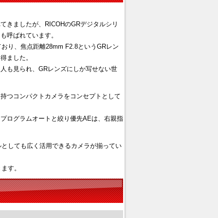
きましたが、RICOHのGRデジタルシリ
とも呼ばれています。
り、焦点距離28mm F2.8というGRレン
を得ました。
う人も見られ、GRレンズにしか写せない世
を持つコンパクトカメラをコンセプトとして
プログラムオートと絞り優先AEは、右親指
。
ールとしても広く活用できるカメラが揃ってい
きます。