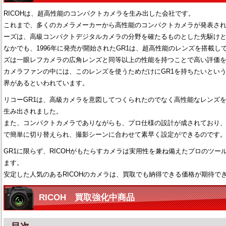
RICOHは、超高性能のコンパクトカメラを生み出した会社です。
これまで、多くのカメラメーカーから高性能のコンパクトカメラが発表されて
ーズは、高級コンパクトデジタルカメラの分野を確たるものとした先駆け
なかでも、1996年に発売が開始されたGR1は、超高性能のレンズを搭載してお
ズは一眼レフカメラの広角レンズと同等以上の性能を持つことで高い評価
カメラファンの中には、このレンズを使うためだけにGR1を持ちたいとい
界があるといわれています。
リコーGR1は、高級カメラを意図してつくられたのでなく高性能なレンズ
生み出されました。
また、コンパクトカメラでありながらも、プロ仕様の設計が成されており、
で簡単に切り替えられ、撮影シーンに合わせて素早く設定ができるのです
GR1に限らず、RICOHがもたらすカメラは実用性を兼ね備えたプロのツ
ます。
安定した人気のあるRICOHのカメラは、買取でも納得できる価格が期待で
RICOH 買取強化中商品