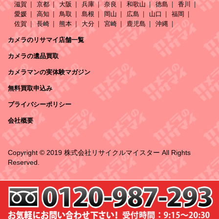
滋賀
京都
大阪
兵庫
奈良
和歌山
徳島
香川
愛媛
高知
鳥取
島根
岡山
広島
山口
福岡
佐賀
長崎
熊本
大分
宮崎
鹿児島
沖縄
カメラのリサマイ店舗一覧
カメラの遺品買取
カメラマンの実体験マガジン
無料買取申込み
プライバシーポリシー
会社概要
Copyright © 2019 株式会社リサイクルマイスター All Rights
Reserved.