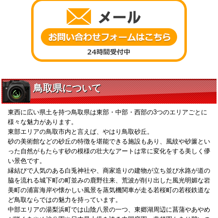
鳥取県について
東西に広い県土を持つ鳥取県は東部・中部・西部の3つのエリアごとに
様々な魅力があります。
東部エリアの鳥取市内と言えば、やはり鳥取砂丘。
砂の美術館などの砂丘の特徴を堪能できる施設もあり、風紋や砂簾とい
った自然がもたらす砂の模様の壮大なアートは常に変化をする美しく儚
い景色です。
縁結びで人気のある白兎神社や、商家造りの建物が立ち並び水路が道の
脇を流れる城下町の町並みの鹿野往来、荒波が削り出した風光明媚な岩
美町の浦富海岸や懐かしい風景を蒸気機関車が走る若桜町の若桜鉄道な
ど鳥取ならではの魅力を持っています。
中部エリアの湯梨浜町では山陰八景の一つ、東郷湖周辺に菖蒲やあやめ