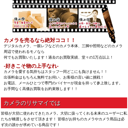
カメラを売るなら絶対ココ！！
デジタルカメラ、一眼レフなどのカメラ本体、三脚や照明などのカメラ
周辺で使われるモノなら
何でもお買取いたします！過去のお買取実績、堂々の1万点以上！
‐好きこそ物の上手なれ‐
カメラを愛する気持ちはスタッフ一同どこにも負けません！！
出張料金はもちろん無料でお伺い、お客様の言い値に挑戦！
お電話、メールひとつで専門のバイヤーが現金を持って参上致します。
お手間なく高価お買取をお約束致します！！
皆様が大切に使われてきたカメラ。大切に扱ってくれる未来のユーザーに私
たちが橋渡しをさせて頂きます！ 皆様がお持ちのカメラやカメラ用品は必
ず次の誰かが求めている商品です！