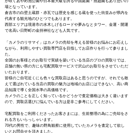
が咲くあやめ池公園や日本最大級を誇る中国庭園・燕趙園もあり憩いの
場となっています。
倉吉市の白壁土蔵群・赤瓦では歴史を感じる蔵を使った街並みが県内を
代表する観光地のひとつでもあります。
西部エリアは境港市の水木しげるロードや夢みなとタワー、金運・開運
で名高い日野町の金持神社なども人気です。
「カメラのリサマイ」はカメラの売却を考える皆様のお悩みにお応えし
ながら、利用しやすい買取専門店を目指してお店作りを行って参りまし
た。
全国のお客様とのお取引で実績を築いている当店のプロの買取りでは、
店舗の無い県の方にも宅配買取サービスで沢山のお取引をさせていただ
いたおります。
皆様のご自宅近くにも色々な買取店はあると思うのですが、それでも敢
えて選ばれている当店の買取の魅力は地域のお店にはできない、高い商
品知識で導く全国水準の高価格です。
カメラのことを正しく知っているかどうかで査定価格は大きく違います
ので、買取店選びに悩んでいる方は是非ご参考にしてください。
宅配買取をご利用くださったお客さまには、生前整理の為にご売却をさ
れる方もいらっしゃいます。
70代の男性で、趣味の野鳥観察に使用していたカメラを査定して欲し
いとお問合せを頂きました。