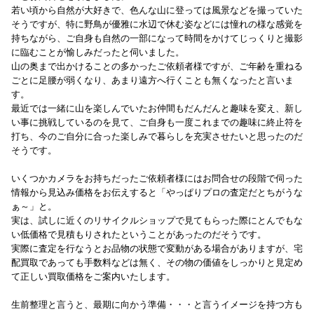
若い頃から自然が大好きで、色んな山に登っては風景などを撮っていた
そうですが、特に野鳥が優雅に水辺で休む姿などには憧れの様な感覚を
持ちながら、ご自身も自然の一部になって時間をかけてじっくりと撮影
に臨むことが愉しみだったと伺いました。
山の奥まで出かけることの多かったご依頼者様ですが、ご年齢を重ねる
ごとに足腰が弱くなり、あまり遠方へ行くことも無くなったと言いま
す。
最近では一緒に山を楽しんでいたお仲間もだんだんと趣味を変え、新し
い事に挑戦しているのを見て、ご自身も一度これまでの趣味に終止符を
打ち、今のご自分に合った楽しみで暮らしを充実させたいと思ったのだ
そうです。
いくつかカメラをお持ちだったご依頼者様にはお問合せの段階で伺った
情報から見込み価格をお伝えすると「やっぱりプロの査定だとちがうな
ぁ～」と。
実は、試しに近くのリサイクルショップで見てもらった際にとんでもな
い低価格で見積もりされたということがあったのだそうです。
実際に査定を行なうとお品物の状態で変動がある場合がありますが、宅
配買取であっても手数料などは無く、その物の価値をしっかりと見定め
て正しい買取価格をご案内いたします。
生前整理と言うと、最期に向かう準備・・・と言うイメージを持つ方も