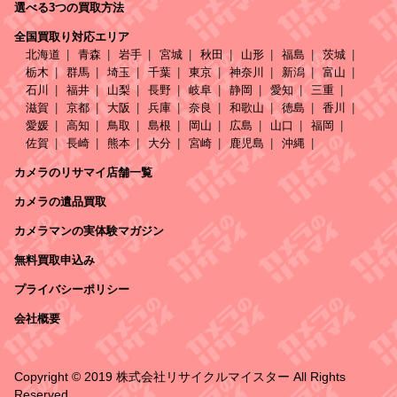
選べる3つの買取方法
全国買取り対応エリア
北海道
青森
岩手
宮城
秋田
山形
福島
茨城
栃木
群馬
埼玉
千葉
東京
神奈川
新潟
富山
石川
福井
山梨
長野
岐阜
静岡
愛知
三重
滋賀
京都
大阪
兵庫
奈良
和歌山
徳島
香川
愛媛
高知
鳥取
島根
岡山
広島
山口
福岡
佐賀
長崎
熊本
大分
宮崎
鹿児島
沖縄
カメラのリサマイ店舗一覧
カメラの遺品買取
カメラマンの実体験マガジン
無料買取申込み
プライバシーポリシー
会社概要
Copyright © 2019 株式会社リサイクルマイスター All Rights
Reserved.