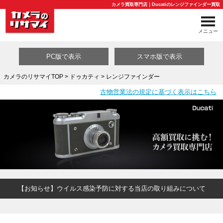
カメラ買取専門店｜Ducatiのレンジファインダー買取
メニュー
PC版で表示
スマホ版で表示
カメラのリサマイTOP
>
ドゥカティ
> レンジファインダー
古物営業法の規定に基づく表示はこちら
買取カテゴリ一覧
【お知らせ】ウイルス感染予防に対する当店の取り組みについて