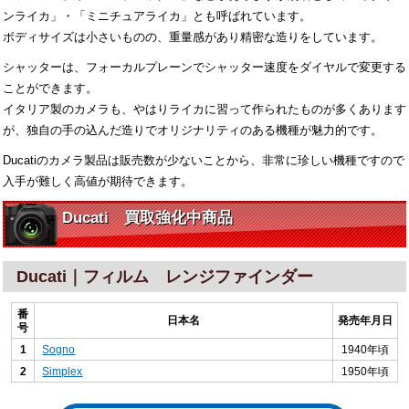
ンライカ」・「ミニチュアライカ」とも呼ばれています。
ボディサイズは小さいものの、重量感があり精密な造りをしています。
シャッターは、フォーカルプレーンでシャッター速度をダイヤルで変更する
ことができます。
イタリア製のカメラも、やはりライカに習って作られたものが多くあります
が、独自の手の込んだ造りでオリジナリティのある機種が魅力的です。
Ducatiのカメラ製品は販売数が少ないことから、非常に珍しい機種ですので
入手が難しく高値が期待できます。
Ducati 買取強化中商品
Ducati｜フィルム レンジファインダー
番
日本名
発売年月日
号
1
Sogno
1940年頃
2
Simplex
1950年頃