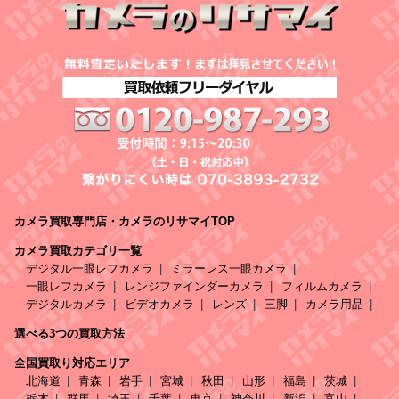
カメラ買取専門店・カメラのリサマイTOP
カメラ買取カテゴリ一覧
デジタル一眼レフカメラ
ミラーレス一眼カメラ
一眼レフカメラ
レンジファインダーカメラ
フィルムカメラ
デジタルカメラ
ビデオカメラ
レンズ
三脚
カメラ用品
選べる3つの買取方法
全国買取り対応エリア
北海道
青森
岩手
宮城
秋田
山形
福島
茨城
栃木
群馬
埼玉
千葉
東京
神奈川
新潟
富山