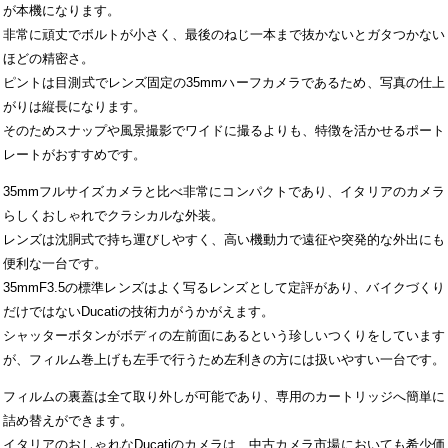
が本機になります。
非常に頑丈でボルトが小さく、最後のねじ一本まで抜かないとガタつかない
ほどの精密さ。
ピントは目測式でレンズ固定の35mmハーフカメラであるため、写真の仕上
がりは縦長になります。
そのためスナップや風景撮影でワイドに撮るよりも、特徴を活かせるポート
レートがおすすめです。
35mmフルサイズカメラと比べ非常にコンパクトであり、イタリアのカメラ
らしくおしゃれでクラシカルな外装。
レンズは沈胴式で持ち運びしやすく、高い機動力で遠征や突発的な外出にも
便利な一台です。
35mmF3.5の標準レンズはよく写るレンズとして定評があり、バイクづくり
だけではないDucatiの技術力がうかがえます。
シャッターボタンがボディの左前面にあるという珍しいつくりをしています
が、フィルム巻上げも左手で行うため左利きの方には扱いやすい一台です。
フィルムの裏蓋は全て取り外しが可能であり、専用のカートリッジへ簡単に
詰め替えができます。
イタリアのおしゃれなDucatiのカメラは、中古カメラ市場においても希少価