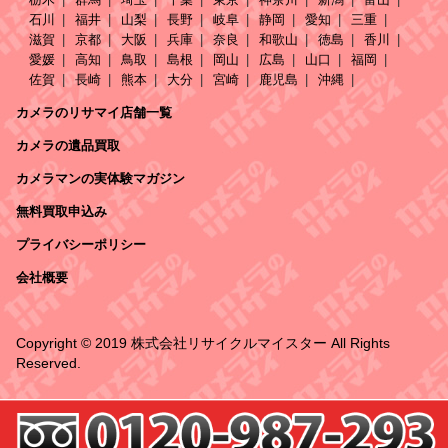
石川
福井
山梨
長野
岐阜
静岡
愛知
三重
滋賀
京都
大阪
兵庫
奈良
和歌山
徳島
香川
愛媛
高知
鳥取
島根
岡山
広島
山口
福岡
佐賀
長崎
熊本
大分
宮崎
鹿児島
沖縄
カメラのリサマイ店舗一覧
カメラの遺品買取
カメラマンの実体験マガジン
無料買取申込み
プライバシーポリシー
会社概要
Copyright © 2019 株式会社リサイクルマイスター All Rights
Reserved.