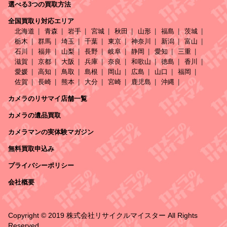
選べる3つの買取方法
全国買取り対応エリア
北海道
青森
岩手
宮城
秋田
山形
福島
茨城
栃木
群馬
埼玉
千葉
東京
神奈川
新潟
富山
石川
福井
山梨
長野
岐阜
静岡
愛知
三重
滋賀
京都
大阪
兵庫
奈良
和歌山
徳島
香川
愛媛
高知
鳥取
島根
岡山
広島
山口
福岡
佐賀
長崎
熊本
大分
宮崎
鹿児島
沖縄
カメラのリサマイ店舗一覧
カメラの遺品買取
カメラマンの実体験マガジン
無料買取申込み
プライバシーポリシー
会社概要
Copyright © 2019 株式会社リサイクルマイスター All Rights
Reserved.