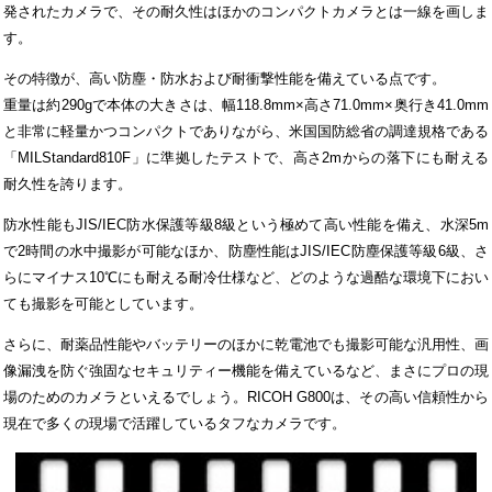
発されたカメラで、その耐久性はほかのコンパクトカメラとは一線を画しま
す。
その特徴が、高い防塵・防水および耐衝撃性能を備えている点です。
重量は約290gで本体の大きさは、幅118.8mm×高さ71.0mm×奥行き41.0mm
と非常に軽量かつコンパクトでありながら、米国国防総省の調達規格である
「MILStandard810F」に準拠したテストで、高さ2mからの落下にも耐える
耐久性を誇ります。
防水性能もJIS/IEC防水保護等級8級という極めて高い性能を備え、水深5m
で2時間の水中撮影が可能なほか、防塵性能はJIS/IEC防塵保護等級6級、さ
らにマイナス10℃にも耐える耐冷仕様など、どのような過酷な環境下におい
ても撮影を可能としています。
さらに、耐薬品性能やバッテリーのほかに乾電池でも撮影可能な汎用性、画
像漏洩を防ぐ強固なセキュリティー機能を備えているなど、まさにプロの現
場のためのカメラといえるでしょう。RICOH G800は、その高い信頼性から
現在で多くの現場で活躍しているタフなカメラです。