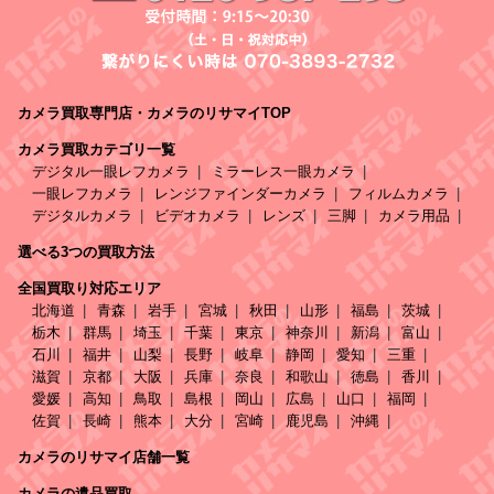
カメラ買取専門店・カメラのリサマイTOP
カメラ買取カテゴリ一覧
デジタル一眼レフカメラ
ミラーレス一眼カメラ
一眼レフカメラ
レンジファインダーカメラ
フィルムカメラ
デジタルカメラ
ビデオカメラ
レンズ
三脚
カメラ用品
選べる3つの買取方法
全国買取り対応エリア
北海道
青森
岩手
宮城
秋田
山形
福島
茨城
栃木
群馬
埼玉
千葉
東京
神奈川
新潟
富山
石川
福井
山梨
長野
岐阜
静岡
愛知
三重
滋賀
京都
大阪
兵庫
奈良
和歌山
徳島
香川
愛媛
高知
鳥取
島根
岡山
広島
山口
福岡
佐賀
長崎
熊本
大分
宮崎
鹿児島
沖縄
カメラのリサマイ店舗一覧
カメラの遺品買取