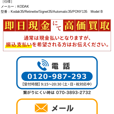
［仕様］
メーカー：KODAK
型番：Kodak35/Retinette/Signet35/Automatic35/PONY135 Model B