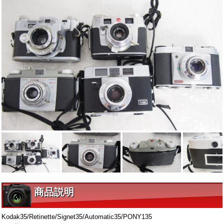
商品説明
Kodak35/Retinette/Signet35/Automatic35/PONY135