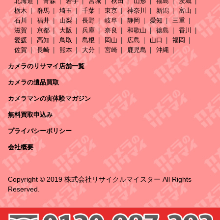
北海道
青森
岩手
宮城
秋田
山形
福島
茨城
栃木
群馬
埼玉
千葉
東京
神奈川
新潟
富山
石川
福井
山梨
長野
岐阜
静岡
愛知
三重
滋賀
京都
大阪
兵庫
奈良
和歌山
徳島
香川
愛媛
高知
鳥取
島根
岡山
広島
山口
福岡
佐賀
長崎
熊本
大分
宮崎
鹿児島
沖縄
カメラのリサマイ店舗一覧
カメラの遺品買取
カメラマンの実体験マガジン
無料買取申込み
プライバシーポリシー
会社概要
Copyright © 2019 株式会社リサイクルマイスター All Rights
Reserved.