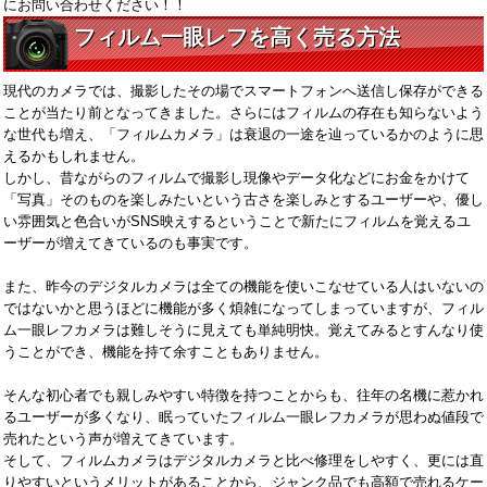
にお問い合わせください！！
フィルム一眼レフを高く売る方法
現代のカメラでは、撮影したその場でスマートフォンへ送信し保存ができる
ことが当たり前となってきました。さらにはフィルムの存在も知らないよう
な世代も増え、「フィルムカメラ」は衰退の一途を辿っているかのように思
えるかもしれません。
しかし、昔ながらのフィルムで撮影し現像やデータ化などにお金をかけて
「写真」そのものを楽しみたいという古さを楽しみとするユーザーや、優し
い雰囲気と色合いがSNS映えするということで新たにフィルムを覚えるユ
ーザーが増えてきているのも事実です。
また、昨今のデジタルカメラは全ての機能を使いこなせている人はいないの
ではないかと思うほどに機能が多く煩雑になってしまっていますが、フィル
ム一眼レフカメラは難しそうに見えても単純明快。覚えてみるとすんなり使
うことができ、機能を持て余すこともありません。
そんな初心者でも親しみやすい特徴を持つことからも、往年の名機に惹かれ
るユーザーが多くなり、眠っていたフィルム一眼レフカメラが思わぬ値段で
売れたという声が増えてきています。
そして、フィルムカメラはデジタルカメラと比べ修理をしやすく、更には直
りやすいというメリットがあることから、ジャンク品でも高額で売れるケー