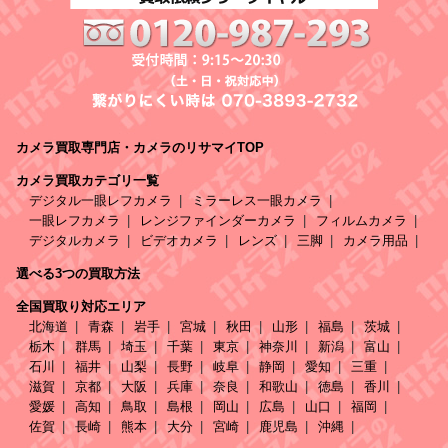
カメラ買取専門店・カメラのリサマイTOP
カメラ買取カテゴリ一覧
デジタル一眼レフカメラ
ミラーレス一眼カメラ
一眼レフカメラ
レンジファインダーカメラ
フィルムカメラ
デジタルカメラ
ビデオカメラ
レンズ
三脚
カメラ用品
選べる3つの買取方法
全国買取り対応エリア
北海道
青森
岩手
宮城
秋田
山形
福島
茨城
栃木
群馬
埼玉
千葉
東京
神奈川
新潟
富山
石川
福井
山梨
長野
岐阜
静岡
愛知
三重
滋賀
京都
大阪
兵庫
奈良
和歌山
徳島
香川
愛媛
高知
鳥取
島根
岡山
広島
山口
福岡
佐賀
長崎
熊本
大分
宮崎
鹿児島
沖縄