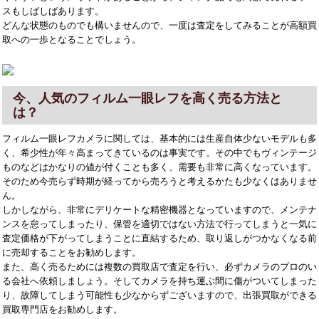
スもしばしばあります。
どんな状態のものでも構いませんので、一度は査定をしてみることが高額買
取への一歩となることでしょう。
今、人気のフィルム一眼レフを高く売る方法と
は？
フィルム一眼レフカメラに関しては、基本的には生産自体少ないモデルも多
く、希少性が年々高まってきているのは事実です。その中でもヴィンテージ
ものなどはかなりの値が付くことも多く、需要も非常に高くなっています。
そのため今売らず時期が経ってから売ろうと考えるかたも少なくはありませ
ん。
しかしながら、非常にデリケートな精密機器となっていますので、メンテナ
ンスを怠ってしまったり、保管を適切ではない方法で行ってしまうと一気に
査定価格が下がってしまうことに直結するため、取り返しがつかなくなる前
に売却することをお勧めします。
また、高く売るためには複数の買取店で査定を行い、必ずカメラのプロのい
る会社へ依頼しましょう。そしてカメラを持ち運ぶ間に傷がついてしまった
り、故障してしまう可能性も少なからずございますので、出張買取ができる
買取専門店をお勧めします。