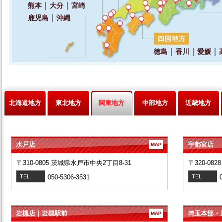
北海道地方
東北地方
関東地方
中部地方
近畿地方
水戸店
宇都宮店
MAP
〒310-0805 茨城県水戸市中央2丁目8-31
〒320-08
TEL
050-5306-3531
TEL
岩槻店｜岩槻駅前
埼玉本部・
MAP