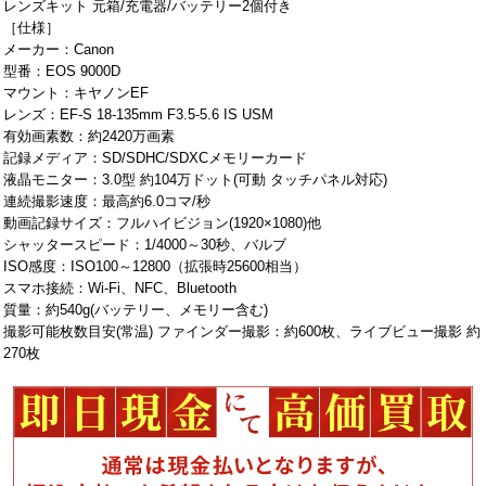
レンズキット 元箱/充電器/バッテリー2個付き
［仕様］
メーカー：Canon
型番：EOS 9000D
マウント：キヤノンEF
レンズ：EF-S 18-135mm F3.5-5.6 IS USM
有効画素数：約2420万画素
記録メディア：SD/SDHC/SDXCメモリーカード
液晶モニター：3.0型 約104万ドット(可動 タッチパネル対応)
連続撮影速度：最高約6.0コマ/秒
動画記録サイズ：フルハイビジョン(1920×1080)他
シャッタースピード：1/4000～30秒、バルブ
ISO感度：ISO100～12800（拡張時25600相当）
スマホ接続：Wi-Fi、NFC、Bluetooth
質量：約540g(バッテリー、メモリー含む)
撮影可能枚数目安(常温) ファインダー撮影：約600枚、ライブビュー撮影 約
270枚