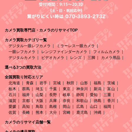
カメラ買取専門店・カメラのリサマイTOP
カメラ買取カテゴリ一覧
デジタル一眼レフカメラ
ミラーレス一眼カメラ
一眼レフカメラ
レンジファインダーカメラ
フィルムカメラ
デジタルカメラ
ビデオカメラ
レンズ
三脚
カメラ用品
選べる3つの買取方法
全国買取り対応エリア
北海道
青森
岩手
宮城
秋田
山形
福島
茨城
栃木
群馬
埼玉
千葉
東京
神奈川
新潟
富山
石川
福井
山梨
長野
岐阜
静岡
愛知
三重
滋賀
京都
大阪
兵庫
奈良
和歌山
徳島
香川
愛媛
高知
鳥取
島根
岡山
広島
山口
福岡
佐賀
長崎
熊本
大分
宮崎
鹿児島
沖縄
カメラのリサマイ店舗一覧
カメラの遺品買取