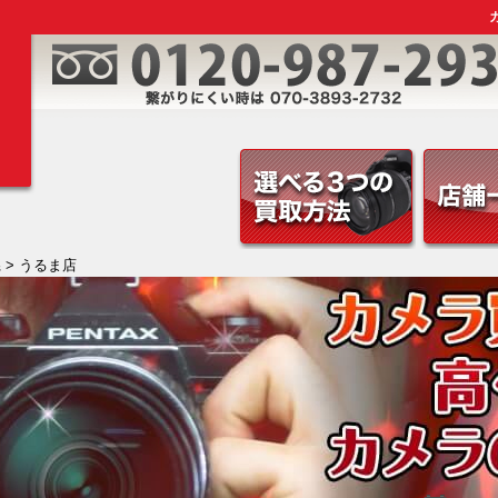
県
> うるま店