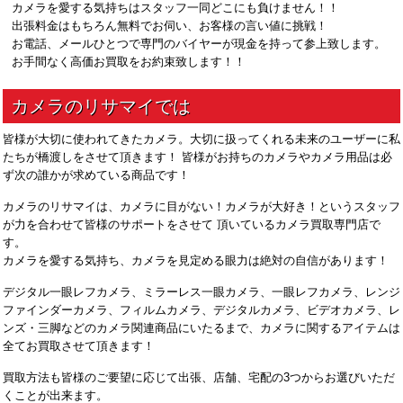
カメラを愛する気持ちはスタッフ一同どこにも負けません！！
出張料金はもちろん無料でお伺い、お客様の言い値に挑戦！
お電話、メールひとつで専門のバイヤーが現金を持って参上致します。
お手間なく高価お買取をお約束致します！！
皆様が大切に使われてきたカメラ。大切に扱ってくれる未来のユーザーに私
たちが橋渡しをさせて頂きます！ 皆様がお持ちのカメラやカメラ用品は必
ず次の誰かが求めている商品です！
カメラのリサマイは、カメラに目がない！カメラが大好き！というスタッフ
が力を合わせて皆様のサポートをさせて 頂いているカメラ買取専門店で
す。
カメラを愛する気持ち、カメラを見定める眼力は絶対の自信があります！
デジタル一眼レフカメラ、ミラーレス一眼カメラ、一眼レフカメラ、レンジ
ファインダーカメラ、フィルムカメラ、デジタルカメラ、ビデオカメラ、レ
ンズ・三脚などのカメラ関連商品にいたるまで、カメラに関するアイテムは
全てお買取させて頂きます！
買取方法も皆様のご要望に応じて出張、店舗、宅配の3つからお選びいただ
くことが出来ます。