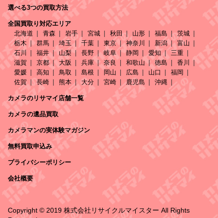
選べる3つの買取方法
全国買取り対応エリア
北海道
青森
岩手
宮城
秋田
山形
福島
茨城
栃木
群馬
埼玉
千葉
東京
神奈川
新潟
富山
石川
福井
山梨
長野
岐阜
静岡
愛知
三重
滋賀
京都
大阪
兵庫
奈良
和歌山
徳島
香川
愛媛
高知
鳥取
島根
岡山
広島
山口
福岡
佐賀
長崎
熊本
大分
宮崎
鹿児島
沖縄
カメラのリサマイ店舗一覧
カメラの遺品買取
カメラマンの実体験マガジン
無料買取申込み
プライバシーポリシー
会社概要
Copyright © 2019 株式会社リサイクルマイスター All Rights