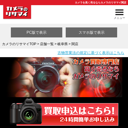
カメラを高く売るならカメラのリサマイ関店
メニュー
PC版で表示
スマホ版で表示
カメラのリサマイTOP
>
店舗一覧
>
岐阜県
> 関店
古物営業法の規定に基づく表示はこちら
買取カテゴリ一覧