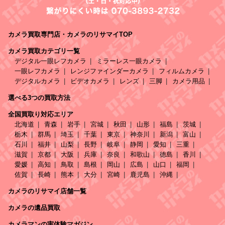
カメラ買取専門店・カメラのリサマイTOP
カメラ買取カテゴリ一覧
デジタル一眼レフカメラ
ミラーレス一眼カメラ
一眼レフカメラ
レンジファインダーカメラ
フィルムカメラ
デジタルカメラ
ビデオカメラ
レンズ
三脚
カメラ用品
選べる3つの買取方法
全国買取り対応エリア
北海道
青森
岩手
宮城
秋田
山形
福島
茨城
栃木
群馬
埼玉
千葉
東京
神奈川
新潟
富山
石川
福井
山梨
長野
岐阜
静岡
愛知
三重
滋賀
京都
大阪
兵庫
奈良
和歌山
徳島
香川
愛媛
高知
鳥取
島根
岡山
広島
山口
福岡
佐賀
長崎
熊本
大分
宮崎
鹿児島
沖縄
カメラのリサマイ店舗一覧
カメラの遺品買取
カメラマンの実体験マガジン