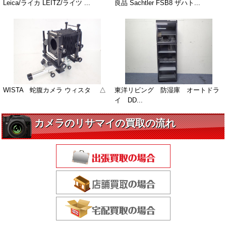
Leica/ライカ LEITZ/ライツ ...
良品 Sachtler FSB8 ザハト...
WISTA 蛇腹カメラ ウィスタ △
東洋リビング 防湿庫 オートドラ
イ DD...