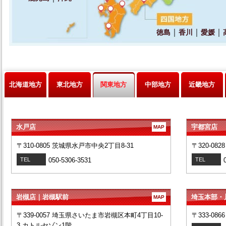
北海道地方
東北地方
関東地方
中部地方
近畿地方
水戸店
宇都宮店
MAP
〒310-0805 茨城県水戸市中央2丁目8-31
〒320-08
TEL
050-5306-3531
TEL
岩槻店｜岩槻駅前
埼玉本部・
MAP
〒339-0057 埼玉県さいたま市岩槻区本町4丁目10-
〒333-08
3 カトルセゾン1階