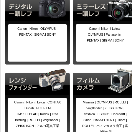
Canon |
Nikon |
OLYMPUS |
Canon |
Nikon |
Leica |
PENTAX |
SIGMA |
SONY
OLYMPUS |
Panasonic |
PENTAX |
SIGMA |
SONY
Canon |
Nikon |
Leica |
CONTAX
Mamiya |
OLYMPUS |
ROLLEI |
|
Ducati |
FUJIFILM |
Voigtlander |
ZEISS IKON |
HASSELBLAD |
Kodak |
Otto
Yashica |
EBONY |
Deardorff |
Berning |
ROLLEI |
Voigtlander |
Sinar |
HASSELBLAD |
Linhof |
ZEISS IKON |
アルコ写真工業
ROLLEI |
パノンカメラ商工 |
富
山製作所