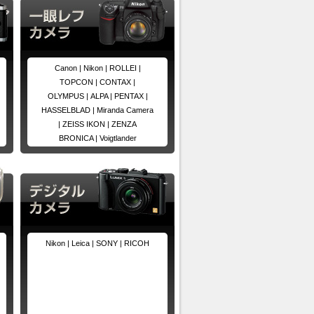
Canon |
Nikon |
ROLLEI |
TOPCON |
CONTAX |
OLYMPUS |
ALPA |
PENTAX |
HASSELBLAD |
Miranda Camera
|
ZEISS IKON |
ZENZA
BRONICA |
Voigtlander
Nikon |
Leica |
SONY |
RICOH