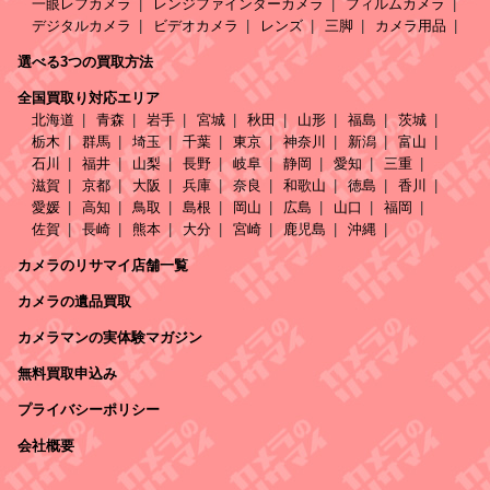
一眼レフカメラ
レンジファインダーカメラ
フィルムカメラ
デジタルカメラ
ビデオカメラ
レンズ
三脚
カメラ用品
選べる3つの買取方法
全国買取り対応エリア
北海道
青森
岩手
宮城
秋田
山形
福島
茨城
栃木
群馬
埼玉
千葉
東京
神奈川
新潟
富山
石川
福井
山梨
長野
岐阜
静岡
愛知
三重
滋賀
京都
大阪
兵庫
奈良
和歌山
徳島
香川
愛媛
高知
鳥取
島根
岡山
広島
山口
福岡
佐賀
長崎
熊本
大分
宮崎
鹿児島
沖縄
カメラのリサマイ店舗一覧
カメラの遺品買取
カメラマンの実体験マガジン
無料買取申込み
プライバシーポリシー
会社概要