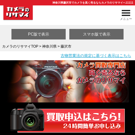
神奈川県藤沢市でカメラを高く売るならカメラのリサマイへ11111
メニュー
PC版で表示
スマホ版で表示
カメラのリサマイTOP
>
神奈川県
> 藤沢市
古物営業法の規定に基づく表示はこちら
買取カテゴリ一覧