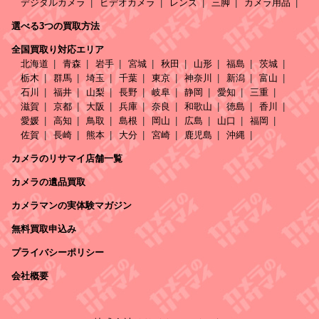
デジタルカメラ
ビデオカメラ
レンズ
三脚
カメラ用品
選べる3つの買取方法
全国買取り対応エリア
北海道
青森
岩手
宮城
秋田
山形
福島
茨城
栃木
群馬
埼玉
千葉
東京
神奈川
新潟
富山
石川
福井
山梨
長野
岐阜
静岡
愛知
三重
滋賀
京都
大阪
兵庫
奈良
和歌山
徳島
香川
愛媛
高知
鳥取
島根
岡山
広島
山口
福岡
佐賀
長崎
熊本
大分
宮崎
鹿児島
沖縄
カメラのリサマイ店舗一覧
カメラの遺品買取
カメラマンの実体験マガジン
無料買取申込み
プライバシーポリシー
会社概要