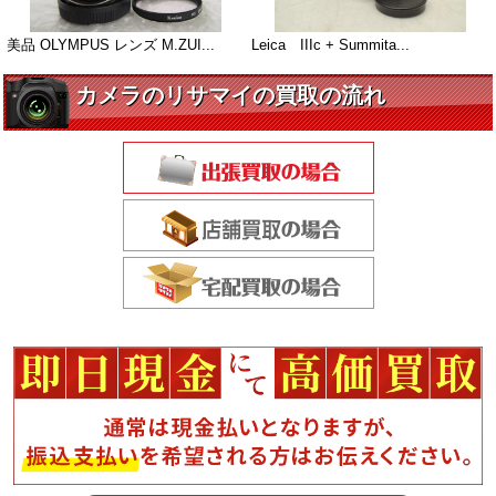
美品 OLYMPUS レンズ M.ZUI...
Leica IIIc + Summita...