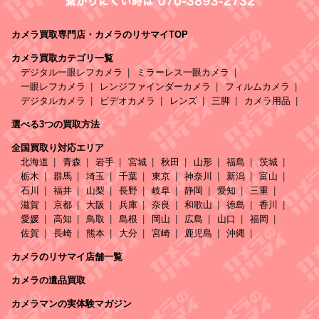
カメラ買取専門店・カメラのリサマイTOP
カメラ買取カテゴリ一覧
デジタル一眼レフカメラ
ミラーレス一眼カメラ
一眼レフカメラ
レンジファインダーカメラ
フィルムカメラ
デジタルカメラ
ビデオカメラ
レンズ
三脚
カメラ用品
選べる3つの買取方法
全国買取り対応エリア
北海道
青森
岩手
宮城
秋田
山形
福島
茨城
栃木
群馬
埼玉
千葉
東京
神奈川
新潟
富山
石川
福井
山梨
長野
岐阜
静岡
愛知
三重
滋賀
京都
大阪
兵庫
奈良
和歌山
徳島
香川
愛媛
高知
鳥取
島根
岡山
広島
山口
福岡
佐賀
長崎
熊本
大分
宮崎
鹿児島
沖縄
カメラのリサマイ店舗一覧
カメラの遺品買取
カメラマンの実体験マガジン