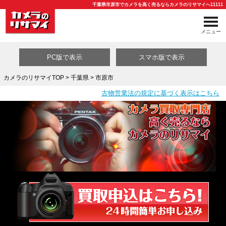
千葉県市原市でカメラを高く売るならカメラのリサマイへ11111
メニュー
PC版で表示
スマホ版で表示
カメラのリサマイTOP
>
千葉県
> 市原市
古物営業法の規定に基づく表示はこちら
買取カテゴリ一覧