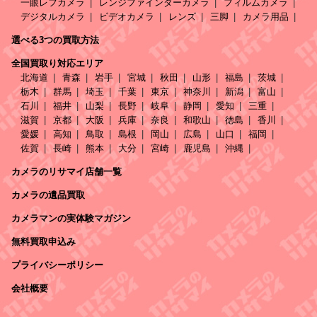
一眼レフカメラ
レンジファインダーカメラ
フィルムカメラ
デジタルカメラ
ビデオカメラ
レンズ
三脚
カメラ用品
選べる3つの買取方法
全国買取り対応エリア
北海道
青森
岩手
宮城
秋田
山形
福島
茨城
栃木
群馬
埼玉
千葉
東京
神奈川
新潟
富山
石川
福井
山梨
長野
岐阜
静岡
愛知
三重
滋賀
京都
大阪
兵庫
奈良
和歌山
徳島
香川
愛媛
高知
鳥取
島根
岡山
広島
山口
福岡
佐賀
長崎
熊本
大分
宮崎
鹿児島
沖縄
カメラのリサマイ店舗一覧
カメラの遺品買取
カメラマンの実体験マガジン
無料買取申込み
プライバシーポリシー
会社概要