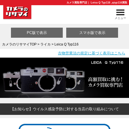
カメラ買取専門店｜ Leica Q Typ116 ,qtyp116買取
メニュー
PC版で表示
スマホ版で表示
カメラのリサマイTOP
>
ライカ
> Leica Q Typ116
古物営業法の規定に基づく表示はこちら
買取カテゴリ一覧
【お知らせ】ウイルス感染予防に対する当店の取り組みについて