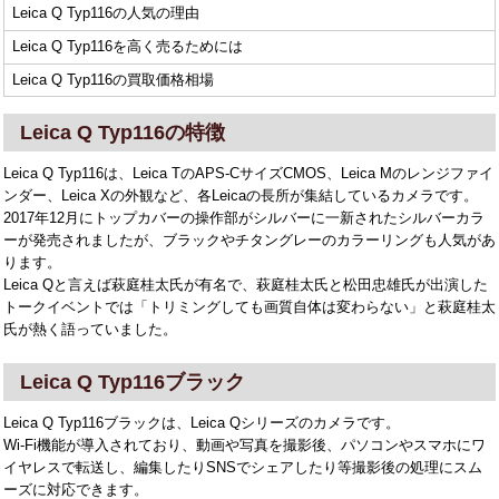
Leica Q Typ116の人気の理由
Leica Q Typ116を高く売るためには
Leica Q Typ116の買取価格相場
Leica Q Typ116の特徴
Leica Q Typ116は、Leica TのAPS-CサイズCMOS、Leica Mのレンジファイ
ンダー、Leica Xの外観など、各Leicaの長所が集結しているカメラです。
2017年12月にトップカバーの操作部がシルバーに一新されたシルバーカラ
ーが発売されましたが、ブラックやチタングレーのカラーリングも人気があ
ります。
Leica Qと言えば萩庭桂太氏が有名で、萩庭桂太氏と松田忠雄氏が出演した
トークイベントでは「トリミングしても画質自体は変わらない」と萩庭桂太
氏が熱く語っていました。
Leica Q Typ116ブラック
Leica Q Typ116ブラックは、Leica Qシリーズのカメラです。
Wi-Fi機能が導入されており、動画や写真を撮影後、パソコンやスマホにワ
イヤレスで転送し、編集したりSNSでシェアしたり等撮影後の処理にスム
ーズに対応できます。