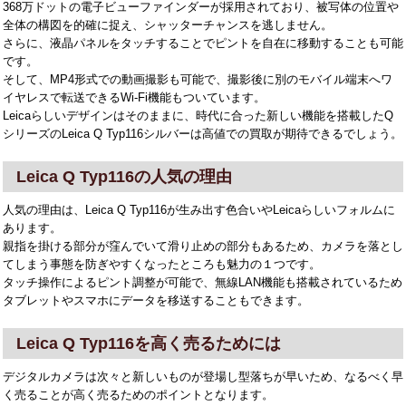
368万ドットの電子ビューファインダーが採用されており、被写体の位置や
全体の構図を的確に捉え、シャッターチャンスを逃しません。
さらに、液晶パネルをタッチすることでピントを自在に移動することも可能
です。
そして、MP4形式での動画撮影も可能で、撮影後に別のモバイル端末へワ
イヤレスで転送できるWi-Fi機能もついています。
Leicaらしいデザインはそのままに、時代に合った新しい機能を搭載したQ
シリーズのLeica Q Typ116シルバーは高値での買取が期待できるでしょう。
Leica Q Typ116の人気の理由
人気の理由は、Leica Q Typ116が生み出す色合いやLeicaらしいフォルムに
あります。
親指を掛ける部分が窪んでいて滑り止めの部分もあるため、カメラを落とし
てしまう事態を防ぎやすくなったところも魅力の１つです。
タッチ操作によるピント調整が可能で、無線LAN機能も搭載されているため
タブレットやスマホにデータを移送することもできます。
Leica Q Typ116を高く売るためには
デジタルカメラは次々と新しいものが登場し型落ちが早いため、なるべく早
く売ることが高く売るためのポイントとなります。