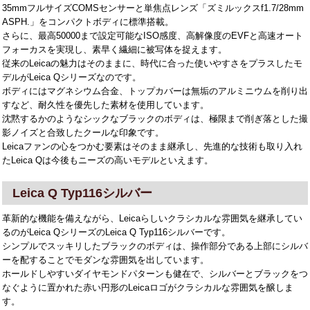
35mmフルサイズCOMSセンサーと単焦点レンズ「ズミルックスf1.7/28mm
ASPH.」をコンパクトボディに標準搭載。
さらに、最高50000まで設定可能なISO感度、高解像度のEVFと高速オート
フォーカスを実現し、素早く繊細に被写体を捉えます。
従来のLeicaの魅力はそのままに、時代に合った使いやすさをプラスしたモ
デルがLeica Qシリーズなのです。
ボディにはマグネシウム合金、トップカバーは無垢のアルミニウムを削り出
すなど、耐久性を優先した素材を使用しています。
沈黙するかのようなシックなブラックのボディは、極限まで削ぎ落とした撮
影ノイズと合致したクールな印象です。
Leicaファンの心をつかむ要素はそのまま継承し、先進的な技術も取り入れ
たLeica Qは今後もニーズの高いモデルといえます。
Leica Q Typ116シルバー
革新的な機能を備えながら、Leicaらしいクラシカルな雰囲気を継承してい
るのがLeica QシリーズのLeica Q Typ116シルバーです。
シンプルでスッキリしたブラックのボディは、操作部分である上部にシルバ
ーを配することでモダンな雰囲気を出しています。
ホールドしやすいダイヤモンドパターンも健在で、シルバーとブラックをつ
なぐように置かれた赤い円形のLeicaロゴがクラシカルな雰囲気を醸しま
す。