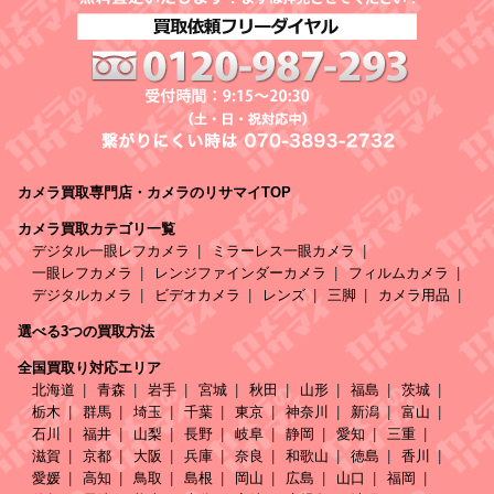
カメラ買取専門店・カメラのリサマイTOP
カメラ買取カテゴリ一覧
デジタル一眼レフカメラ
ミラーレス一眼カメラ
一眼レフカメラ
レンジファインダーカメラ
フィルムカメラ
デジタルカメラ
ビデオカメラ
レンズ
三脚
カメラ用品
選べる3つの買取方法
全国買取り対応エリア
北海道
青森
岩手
宮城
秋田
山形
福島
茨城
栃木
群馬
埼玉
千葉
東京
神奈川
新潟
富山
石川
福井
山梨
長野
岐阜
静岡
愛知
三重
滋賀
京都
大阪
兵庫
奈良
和歌山
徳島
香川
愛媛
高知
鳥取
島根
岡山
広島
山口
福岡