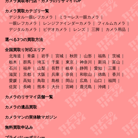
カメラ買取専門店・カメラのリサマイTOP
カメラ買取カテゴリ一覧
デジタル一眼レフカメラ
ミラーレス一眼カメラ
一眼レフカメラ
レンジファインダーカメラ
フィルムカメラ
デジタルカメラ
ビデオカメラ
レンズ
三脚
カメラ用品
選べる3つの買取方法
全国買取り対応エリア
北海道
青森
岩手
宮城
秋田
山形
福島
茨城
栃木
群馬
埼玉
千葉
東京
神奈川
新潟
富山
石川
福井
山梨
長野
岐阜
静岡
愛知
三重
滋賀
京都
大阪
兵庫
奈良
和歌山
徳島
香川
愛媛
高知
鳥取
島根
岡山
広島
山口
福岡
佐賀
長崎
熊本
大分
宮崎
鹿児島
沖縄
カメラのリサマイ店舗一覧
カメラの遺品買取
カメラマンの実体験マガジン
無料買取申込み
プライバシーポリシー