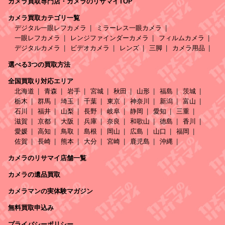
カメラ買取専門店・カメラのリサマイTOP
カメラ買取カテゴリ一覧
デジタル一眼レフカメラ
ミラーレス一眼カメラ
一眼レフカメラ
レンジファインダーカメラ
フィルムカメラ
デジタルカメラ
ビデオカメラ
レンズ
三脚
カメラ用品
選べる3つの買取方法
全国買取り対応エリア
北海道
青森
岩手
宮城
秋田
山形
福島
茨城
栃木
群馬
埼玉
千葉
東京
神奈川
新潟
富山
石川
福井
山梨
長野
岐阜
静岡
愛知
三重
滋賀
京都
大阪
兵庫
奈良
和歌山
徳島
香川
愛媛
高知
鳥取
島根
岡山
広島
山口
福岡
佐賀
長崎
熊本
大分
宮崎
鹿児島
沖縄
カメラのリサマイ店舗一覧
カメラの遺品買取
カメラマンの実体験マガジン
無料買取申込み
プライバシーポリシー