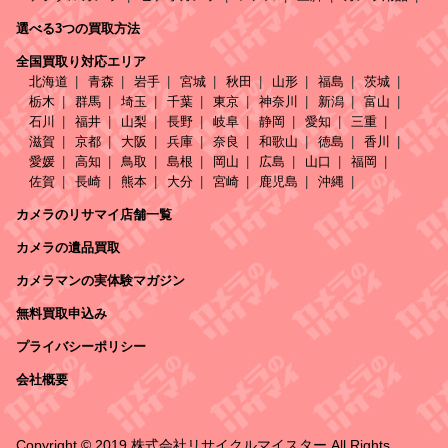
選べる3つの買取方法
全国買取り対応エリア
北海道
青森
岩手
宮城
秋田
山形
福島
茨城
栃木
群馬
埼玉
千葉
東京
神奈川
新潟
富山
石川
福井
山梨
長野
岐阜
静岡
愛知
三重
滋賀
京都
大阪
兵庫
奈良
和歌山
徳島
香川
愛媛
高知
鳥取
島根
岡山
広島
山口
福岡
佐賀
長崎
熊本
大分
宮崎
鹿児島
沖縄
カメラのリサマイ店舗一覧
カメラの遺品買取
カメラマンの実体験マガジン
無料買取申込み
プライバシーポリシー
会社概要
Copyright © 2019 株式会社リサイクルマイスター All Rights